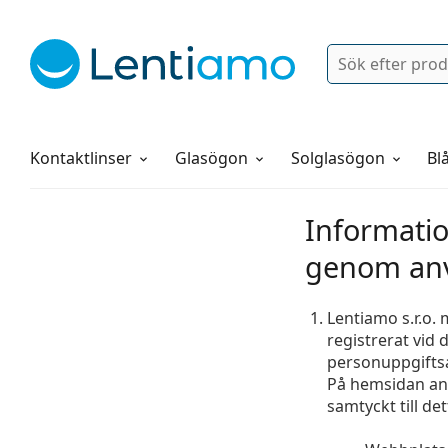
Sök
Logga in
Navigeringsmeny
Linsvätskor
Allt om att handla hos oss
Kontaktlinser
Glasögon
Solglasögon
Blå
Informati
genom anv
Lentiamo s.r.o. 
registrerat vid 
personuppgifts
På hemsidan anv
samtyckt till d