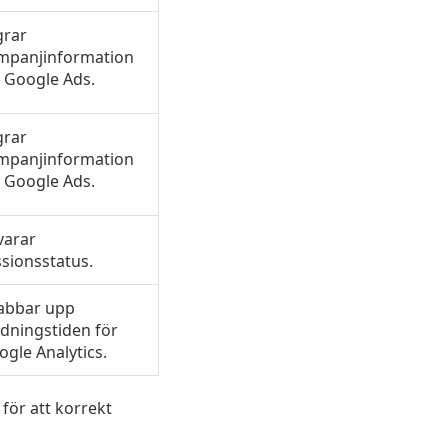
grar
mpanjinformation
r Google Ads.
grar
mpanjinformation
r Google Ads.
varar
sionsstatus.
abbar upp
dningstiden för
gle Analytics.
för att korrekt