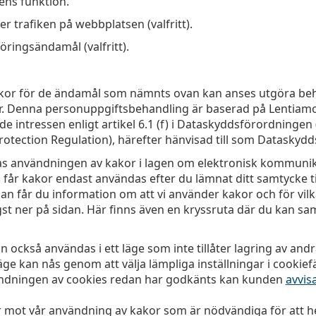
ns funktion.
ver trafiken på webbplatsen (valfritt).
ringsändamål (valfritt).
akor för de ändamål som nämnts ovan kan anses utgöra be
r. Denna personuppgiftsbehandling är baserad på Lentiam
gade intressen enligt artikel 6.1 (f) i Dataskyddsförordninge
rotection Regulation), härefter hänvisad till som Dataskyd
ras användningen av kakor i lagen om elektronisk kommunik
§ får kakor endast användas efter du lämnat ditt samtycke ti
n får du information om att vi använder kakor och för vilk
ängst ner på sidan. Här finns även en kryssruta där du kan sa
också användas i ett läge som inte tillåter lagring av andr
äge kan nås genom att välja lämpliga inställningar i cookiefä
ndningen av cookies redan har godkänts kan kunden
avvis
 mot vår användning av kakor som är nödvändiga för att 