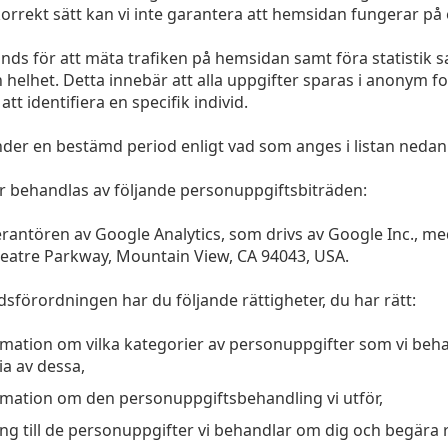
orrekt sätt kan vi inte garantera att hemsidan fungerar på e
ds för att mäta trafiken på hemsidan samt föra statistik s
helhet. Detta innebär att alla uppgifter sparas i anonym f
tt identifiera en specifik individ.
der en bestämd period enligt vad som anges i listan nedan
 behandlas av följande personuppgiftsbiträden:
erantören av Google Analytics, som drivs av Google Inc., me
atre Parkway, Mountain View, CA 94043, USA.
sförordningen har du följande rättigheter, du har rätt:
ormation om vilka kategorier av personuppgifter som vi beh
a av dessa,
ormation om den personuppgiftsbehandling vi utför,
gång till de personuppgifter vi behandlar om dig och begära r