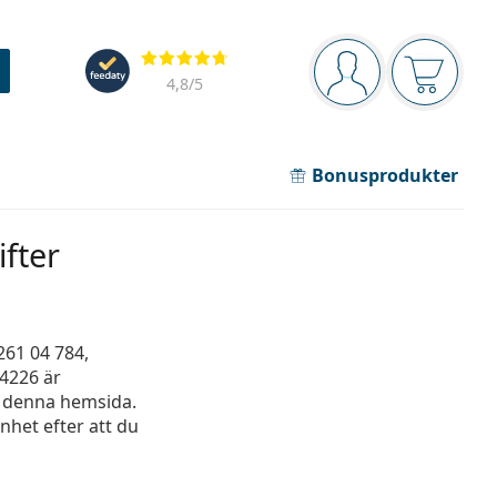
Navigeringsmeny
Recensioner
Du är inloggad
Varukor
4,8
/5
Bonusprodukter
fter
261 04 784,
14226 är
å denna hemsida.
nhet efter att du