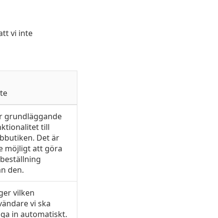
tt vi inte
te
r grundläggande
ktionalitet till
bbutiken. Det är
e möjligt att göra
beställning
an den.
er vilken
vändare vi ska
ga in automatiskt.