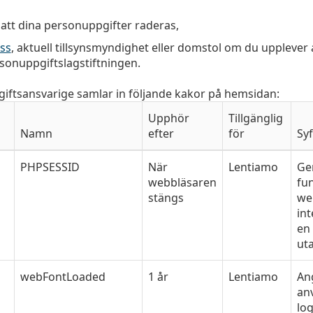
 att dina personuppgifter raderas,
ss
, aktuell tillsynsmyndighet eller domstol om du upplever a
rsonuppgiftslagstiftningen.
ftsansvarige samlar in följande kakor på hemsidan:
Upphör
Tillgänglig
Namn
efter
för
Syf
PHPSESSID
När
Lentiamo
Ge
webbläsaren
fun
stängs
we
int
en 
ut
webFontLoaded
1 år
Lentiamo
Ang
an
log