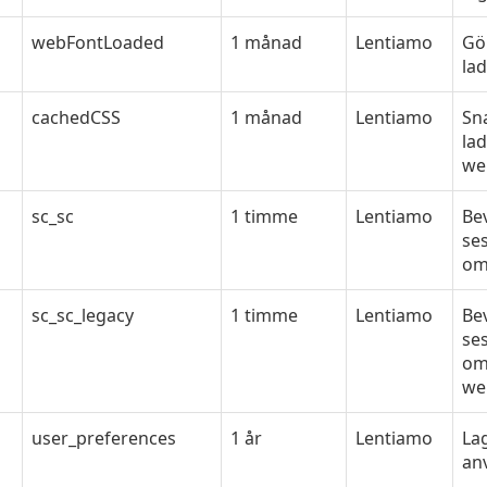
webFontLoaded
1 månad
Lentiamo
Gö
la
cachedCSS
1 månad
Lentiamo
Sn
la
we
sc_sc
1 timme
Lentiamo
Be
se
om
sc_sc_legacy
1 timme
Lentiamo
Be
se
omd
we
user_preferences
1 år
Lentiamo
La
an