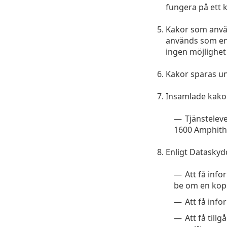
fungera på ett k
Kakor som använ
används som en 
ingen möjlighet a
Kakor sparas un
Insamlade kakor
Tjänstelev
1600 Amphithe
Enligt Dataskydd
Att få inf
be om en kopi
Att få inf
Att få till