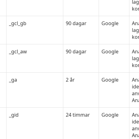
lag
kon
_gcl_gb
90 dagar
Google
An
lag
kon
_gcl_aw
90 dagar
Google
An
lag
kon
_ga
2 år
Google
An
ide
an
Ana
_gid
24 timmar
Google
An
ide
an
Ana