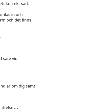
tt korrekt sätt.
amlas in och
orm och det finns
.
d säte vid
andlar om dig samt
ättelse av