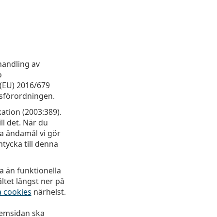
handling av
o
n (EU) 2016/679
dsförordningen.
ation (2003:389).
ll det. När du
a ändamål vi gör
mtycka till denna
a än funktionella
ltet längst ner på
a cookies
närhelst.
hemsidan ska