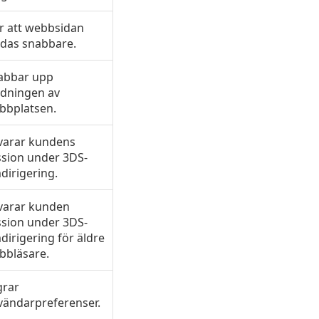
r att webbsidan
ddas snabbare.
abbar upp
ddningen av
bbplatsen.
varar kundens
ssion under 3DS-
dirigering.
varar kunden
ssion under 3DS-
irigering för äldre
bbläsare.
grar
vändarpreferenser.