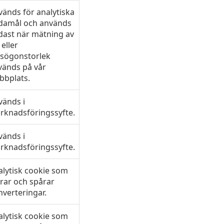
änds för analytiska
damål och används
dast när mätning av
eller
asögonstorlek
vänds på vår
bbplats.
vänds i
rknadsföringssyfte.
vänds i
rknadsföringssyfte.
alytisk cookie som
rar och spårar
verteringar.
alytisk cookie som