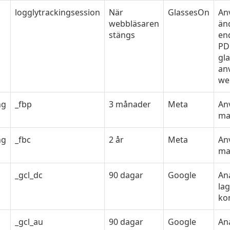
logglytrackingsession
När
GlassesOn
Anv
webbläsaren
än
stängs
en
PD 
gl
an
we
ng
_fbp
3 månader
Meta
An
ma
ng
_fbc
2 år
Meta
An
ma
_gcl_dc
90 dagar
Google
An
lag
kon
_gcl_au
90 dagar
Google
An