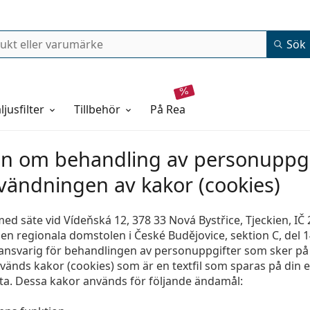
Sök
ljusfilter
Tillbehör
på rea
on om behandling av personuppgi
ändningen av kakor (cookies)
med säte vid Vídeňská 12, 378 33 Nová Bystřice, Tjeckien, IČ 
den regionala domstolen i České Budějovice, sektion C, del 
ansvarig för behandlingen av personuppgifter som sker p
änds kakor (cookies) som är en textfil som sparas på din e
etta. Dessa kakor används för följande ändamål: