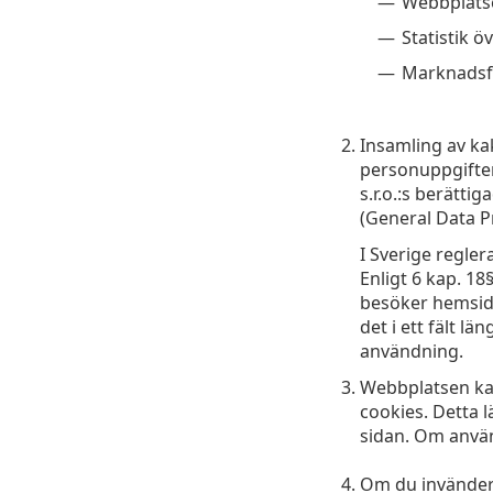
Webbplatse
Statistik ö
Marknadsfö
Insamling av k
personuppgifte
s.r.o.:s berätti
(General Data P
I Sverige regle
Enligt 6 kap. 18
besöker hemsida
det i ett fält l
användning.
Webbplatsen kan 
cookies. Detta l
sidan. Om anvä
Om du invänder