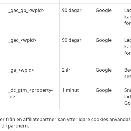
_gac_gb_<wpid>
90 dagar
Google
La
ka
fö
_gac_<wpid>
90 dagar
Google
La
ka
fö
_ga_<wpid>
2 år
Google
Be
ses
_dc_gtm_<property-
1 minut
Google
Sn
id>
lad
Goo
rån en affiliatepartner kan ytterligare cookies användas 
 till partnern.