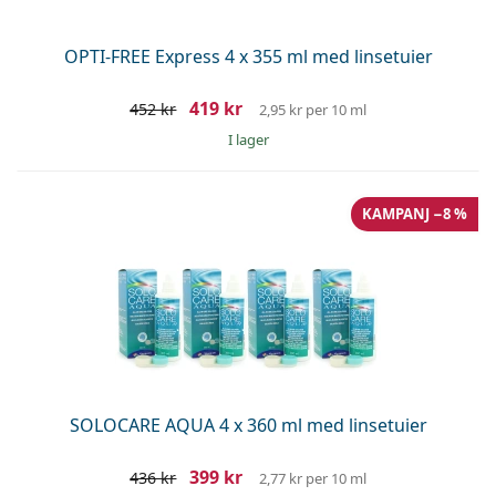
OPTI-FREE Express 4 x 355 ml med linsetuier
419 kr
452 kr
2,95 kr
per 10 ml
I lager
KAMPANJ −8 %
SOLOCARE AQUA 4 x 360 ml med linsetuier
399 kr
436 kr
2,77 kr
per 10 ml