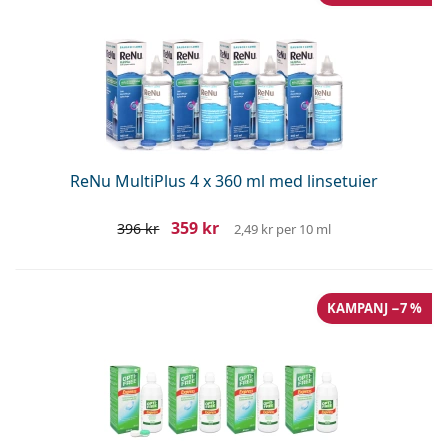
ReNu MultiPlus 4 x 360 ml med linsetuier
359 kr
396 kr
2,49 kr
per 10 ml
KAMPANJ −7 %