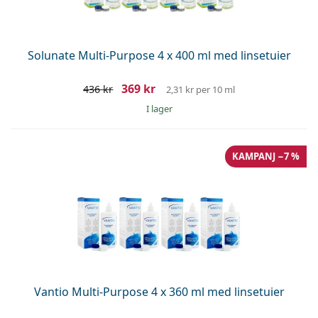
Persol
Prada
Solunate Multi-Purpose 4 x 400 ml med linsetuier
Upptäck alla
369 kr
436 kr
2,31 kr
per 10 ml
I lager
KAMPANJ −7 %
Vantio Multi-Purpose 4 x 360 ml med linsetuier