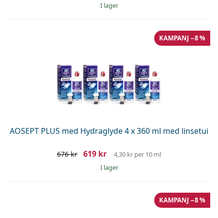
I lager
KAMPANJ −8 %
AOSEPT PLUS med Hydraglyde 4 x 360 ml med linsetui
619 kr
676 kr
4,30 kr
per 10 ml
I lager
KAMPANJ −8 %