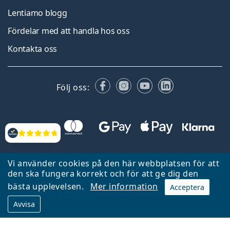
Lentiamo blogg
Fördelar med att handla hos oss
Kontakta oss
Facebook
Instagram
YouTube
LinkedIn
Följ oss:
Recensioner
Vi använder cookies på den här webbplatsen för att
den ska fungera korrekt och för att ge dig den
bästa upplevelsen.
Mer information
Acceptera
Tillbaka till startsidan
Gå upp
Avvisa
Lentiamo.se ägs och drivs av Lentiamo s.r.o., Tjeckien
Här för dig de senaste 18 åren.