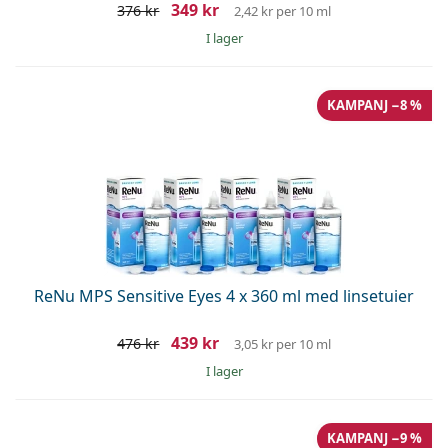
349 kr
376 kr
2,42 kr
per 10 ml
I lager
KAMPANJ −8 %
ReNu MPS Sensitive Eyes 4 x 360 ml med linsetuier
439 kr
476 kr
3,05 kr
per 10 ml
I lager
KAMPANJ −9 %