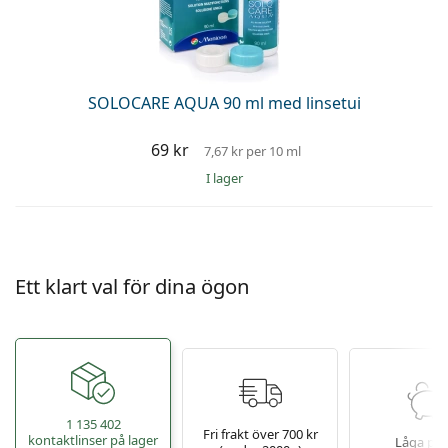
SOLOCARE AQUA 90 ml med linsetui
69 kr
7,67 kr
per 10 ml
I lager
Ett klart val för dina ögon
1 135 402
Fri frakt över 700 kr
kontaktlinser på lager
Låga pri