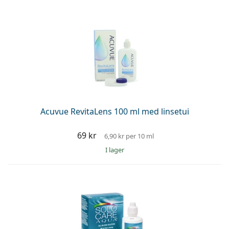
Acuvue RevitaLens 100 ml med linsetui
69 kr
6,90 kr
per 10 ml
I lager