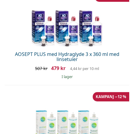
AOSEPT PLUS med Hydraglyde 3 x 360 ml med
linsetuier
479 kr
507 kr
4,44 kr
per 10 ml
I lager
KAMPANJ −12 %