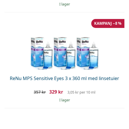
I lager
KAMPANJ −8 %
ReNu MPS Sensitive Eyes 3 x 360 ml med linsetuier
329 kr
357 kr
3,05 kr
per 10 ml
I lager