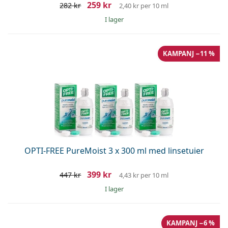
259 kr
282 kr
2,40 kr
per 10 ml
I lager
KAMPANJ −11 %
OPTI-FREE PureMoist 3 x 300 ml med linsetuier
399 kr
447 kr
4,43 kr
per 10 ml
I lager
KAMPANJ −6 %