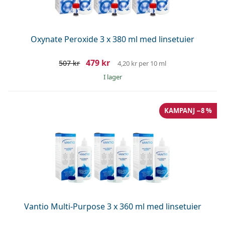
Persol
Prada
Oxynate Peroxide 3 x 380 ml med linsetuier
Upptäck alla
479 kr
507 kr
4,20 kr
per 10 ml
I lager
KAMPANJ −8 %
Vantio Multi-Purpose 3 x 360 ml med linsetuier