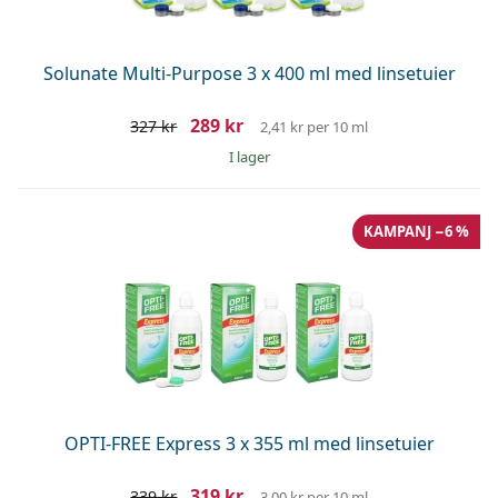
Solunate Multi-Purpose 3 x 400 ml med linsetuier
289 kr
327 kr
2,41 kr
per 10 ml
I lager
KAMPANJ −6 %
OPTI-FREE Express 3 x 355 ml med linsetuier
319 kr
339 kr
3,00 kr
per 10 ml