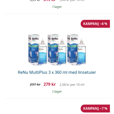
I lager
KAMPANJ −6 %
ReNu MultiPlus 3 x 360 ml med linsetuier
279 kr
297 kr
2,58 kr
per 10 ml
I lager
KAMPANJ −7 %