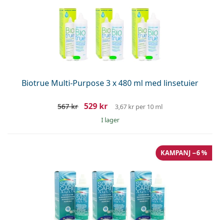
Biotrue Multi-Purpose 3 x 480 ml med linsetuier
529 kr
567 kr
3,67 kr
per 10 ml
I lager
KAMPANJ −6 %