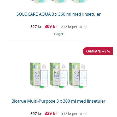
SOLOCARE AQUA 3 x 360 ml med linsetuier
309 kr
327 kr
2,86 kr
per 10 ml
I lager
KAMPANJ −8 %
Biotrue Multi-Purpose 3 x 300 ml med linsetuier
329 kr
357 kr
3,66 kr
per 10 ml