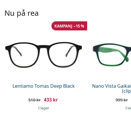
Nu på rea
KAMPANJ −15 %
Lentiamo Tomas Deep Black
Nano Vista Gaika
(cli
433 kr
510 kr
999 kr
I lager
I l