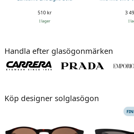
510 kr
3 49
I lager
I l
Handla efter glasögonmärken
Köp designer solglasögon
FIN