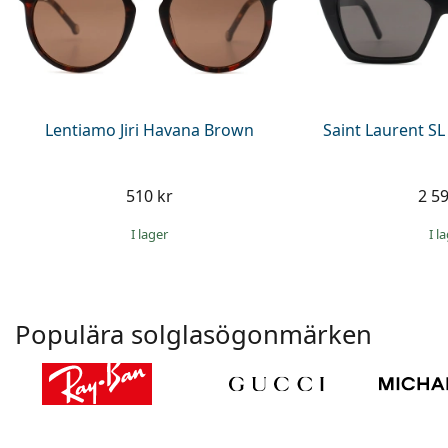
Lentiamo Jiri Havana Brown
Saint Laurent SL
510 kr
2 59
I lager
I l
Populära solglasögonmärken