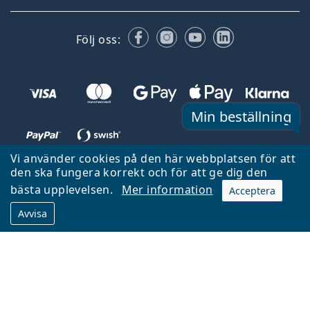
Facebook
Instagram
YouTube
LinkedIn
Följ oss:
Min beställning
Vi använder cookies på den här webbplatsen för att
den ska fungera korrekt och för att ge dig den
Tillbaka till startsidan
Gå upp
bästa upplevelsen.
Mer information
Acceptera
Lentiamo.se ägs och drivs av Lentiamo s.r.o., Tjeckien
Avvisa
Här för dig de senaste 18 åren.