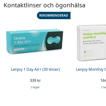
Kontaktlinser och ögonhälsa
REKOMMENDERAD
Lenjoy 1 Day Air+ (30 linser)
Lenjoy Monthly C
339 kr
164
I lager
I l