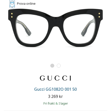
Prova online
Gucci GG1082O 001 50
3 269 kr
Fri frakt
&
I lager