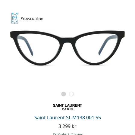
Prova online
Saint Laurent SL M138 001 55
3 299 kr
Fri frakt
&
I lager