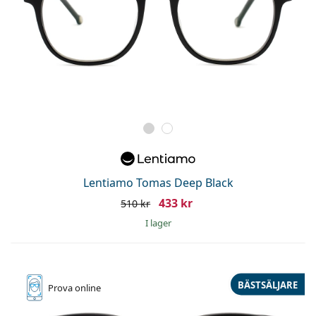
Lentiamo Tomas Deep Black
433 kr
510 kr
I lager
BÄSTSÄLJARE
Prova online