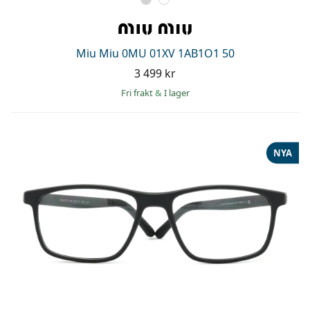
Miu Miu 0MU 01XV 1AB1O1 50
3 499 kr
Fri frakt
&
I lager
NYA