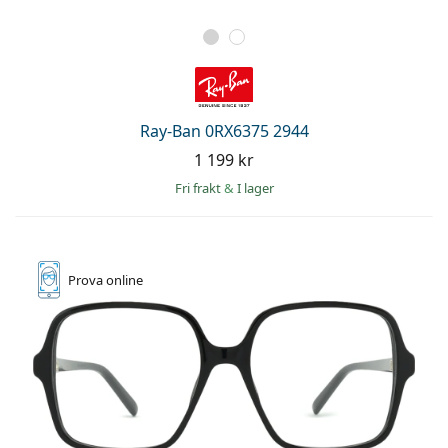
Ray-Ban 0RX6375 2944
1 199 kr
Fri frakt
&
I lager
Prova online