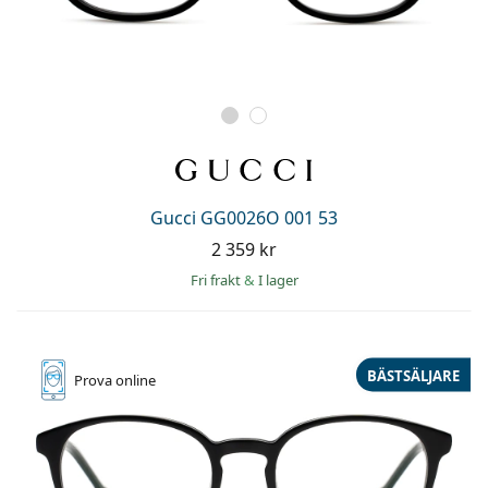
Gucci GG0026O 001 53
2 359 kr
Fri frakt
&
I lager
BÄSTSÄLJARE
Prova online