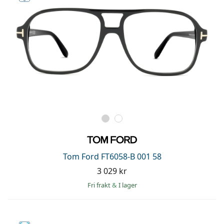
Tom Ford FT6058-B 001 58
3 029 kr
Fri frakt
&
I lager