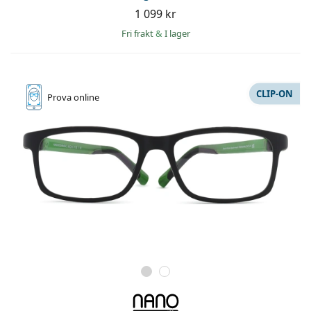
1 099 kr
Fri frakt
&
I lager
CLIP-ON
Prova online