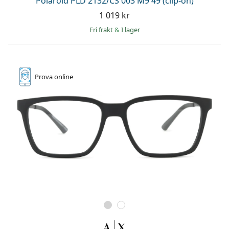
Polaroid PLD 2132/CS 003 M9 49 (clip-on)
1 019 kr
Fri frakt
&
I lager
Prova online