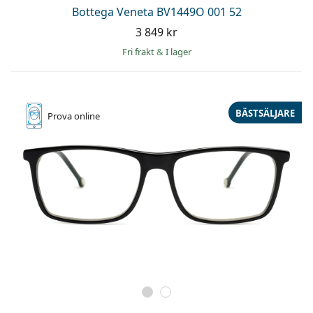
Persol
Bottega Veneta BV1449O 001 52
3 849 kr
Prada
Fri frakt
&
I lager
Upptäck alla
BÄSTSÄLJARE
Prova online