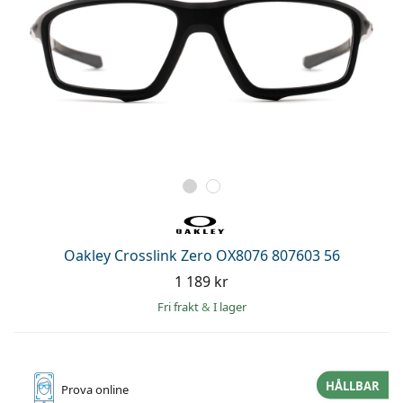
Oakley Crosslink Zero OX8076 807603 56
1 189 kr
Fri frakt
&
I lager
HÅLLBAR
Prova online