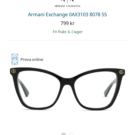
Armani Exchange 0AX3103 8078 55
799 kr
Fri frakt
&
I lager
Prova online