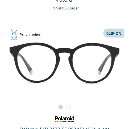
4 999 kr
Fri frakt
&
I lager
CLIP-ON
Prova online