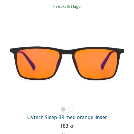
Fri frakt
&
I lager
UVtech Sleep-3R med orange linser
183 kr