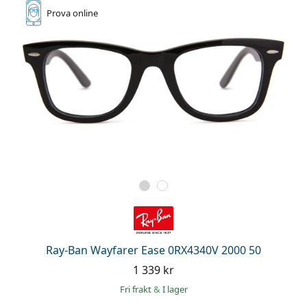
Prova online
Ray-Ban Wayfarer Ease 0RX4340V 2000 50
1 339 kr
Fri frakt
&
I lager