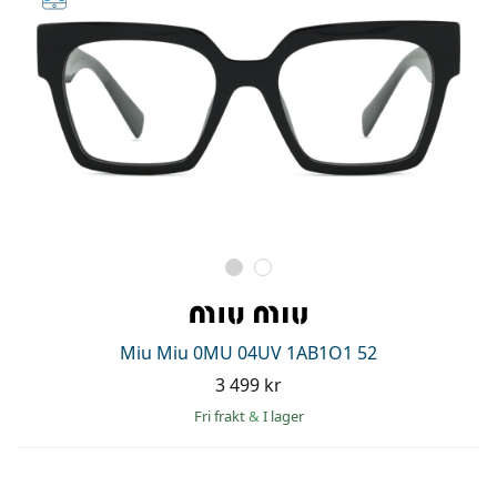
Miu Miu 0MU 04UV 1AB1O1 52
3 499 kr
Fri frakt
&
I lager