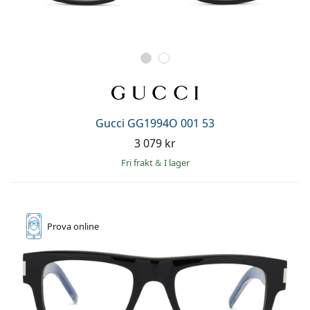
Gucci GG1994O 001 53
3 079 kr
Fri frakt
&
I lager
Prova online