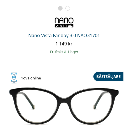
Nano Vista Fanboy 3.0 NAO31701
1 149 kr
Fri frakt
&
I lager
BÄSTSÄLJARE
Prova online