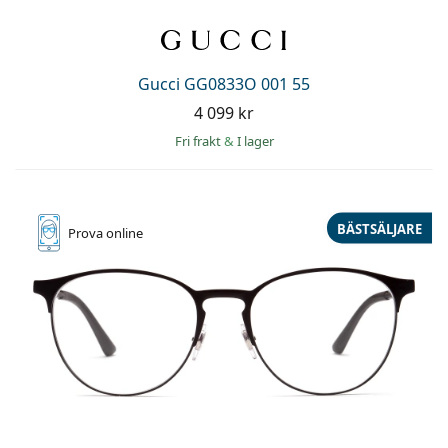
Gucci GG0833O 001 55
4 099 kr
Fri frakt
&
I lager
BÄSTSÄLJARE
Prova online