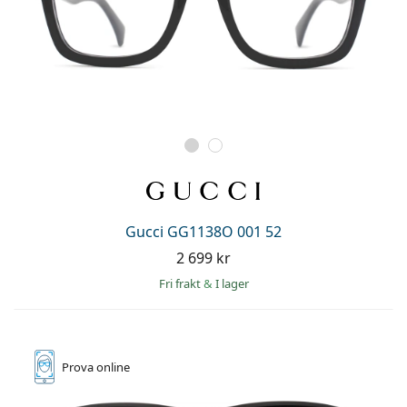
Gucci GG1138O 001 52
2 699 kr
Fri frakt
&
I lager
Prova online