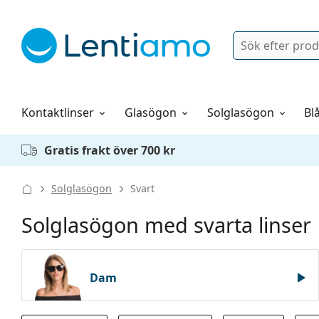
Sök
Logga in
Navigeringsmeny
Linsvätskor
Allt om att handla hos oss
Kontaktlinser
Glasögon
Solglasögon
Blå
Gratis frakt över 700 kr
Solglasögon
Svart
Solglasögon med svarta linser
Dam