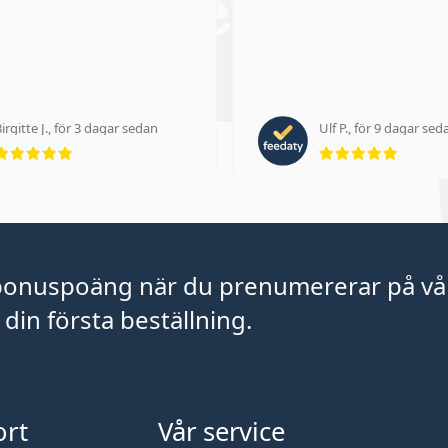
irgitte J., för 3 dagar sedan
Ulf P., för 9 dagar sed
Betyg 5 av 5
Betyg 5
bonuspoäng när du prenumererar på vå
din första beställning.
rt
Vår service