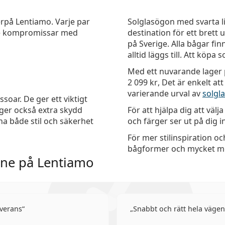
er
på Lentiamo. Varje par
Solglasögon med svarta lin
nte kompromissar med
destination för ett bret
på Sverige. Alla bågar fin
alltid läggs till. Att köpa
Med ett nuvarande lager p
2 099 kr
, Det är enkelt at
varierande urval av
solgl
oar. De ger ett viktigt
 ger också extra skydd
För att hjälpa dig att välj
 både stil och säkerhet
och färger ser ut på dig 
För mer stilinspiration oc
bågformer och mycket mer
ine på Lentiamo
verans
Snabbt och rätt hela vägen