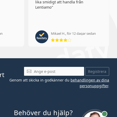
lika smidigt att handla från
Lentiamo
an
Mikael H., för 12 dagar sedan
 av 5
Betyg 4 av 5
Mejladress
Registrera
rt
Genom att skicka in godkänner du
behandlingen av dina
personuppgifter
.
Behöver du hjälp?