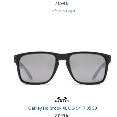
2 099 kr
Fri frakt
&
I lager
Oakley Holbrook XL OO 9417 05 59
2 099 kr