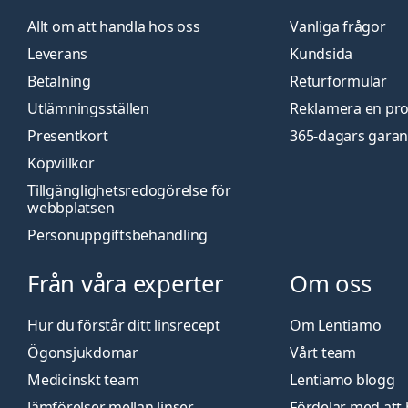
Allt om att handla hos oss
Vanliga frågor
Leverans
Kundsida
Betalning
Returformulär
Utlämningsställen
Reklamera en pr
Presentkort
365-dagars garan
Köpvillkor
Tillgänglighetsredogörelse för
webbplatsen
Personuppgiftsbehandling
Från våra experter
Om oss
Hur du förstår ditt linsrecept
Om Lentiamo
Ögonsjukdomar
Vårt team
Medicinskt team
Lentiamo blogg
Jämförelser mellan linser
Fördelar med att