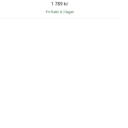
1 789 kr
Fri frakt
&
I lager