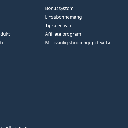
Bonussystem
Linsabonnemang
Tipsa en vän
odukt
Affiliate program
ti
Miljövänlig shoppingupplevelse
 handla hos oss