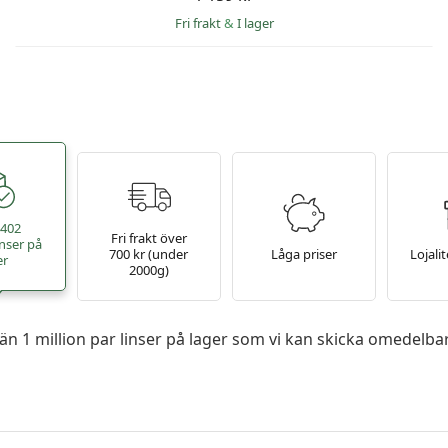
Fri frakt
&
I lager
 402
Fri frakt över
nser på
700 kr (under
Låga priser
Lojali
er
2000g)
r än 1 million par linser på lager som vi kan skicka omedelba