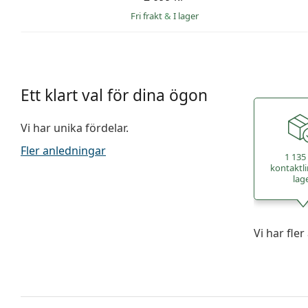
Fri frakt
&
I lager
Ett klart val för dina ögon
Vi har unika fördelar.
Fler anledningar
1 135
kontaktli
lag
Vi har fle