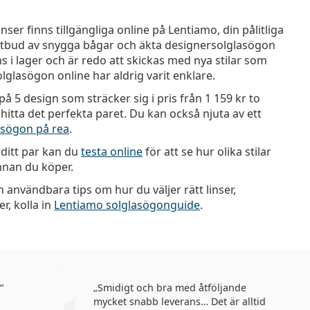
ser finns tillgängliga online på Lentiamo, din pålitliga
t utbud av snygga bågar och äkta designersolglasögon
ns i lager och är redo att skickas med nya stilar som
 solglasögon online har aldrig varit enklare.
å 5 design som sträcker sig i pris från
1 159 kr
to
t hitta det perfekta paret. Du kan också njuta av ett
asögon på rea
.
a ditt par kan du
testa online
för att se hur olika stilar
innan du köper.
h användbara tips om hur du väljer rätt linser,
, kolla in
Lentiamo solglasögonguide
.
Smidigt och bra med åtföljande
mycket snabb leverans… Det är alltid