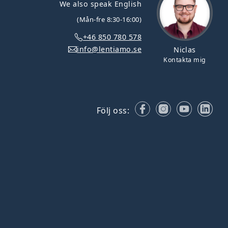
We also speak English
(Mån-fre 8:30-16:00)
+46 850 780 578
info@lentiamo.se
Niclas
Kontakta mig
Facebook
Instagram
YouTube
Lin
Följ oss: