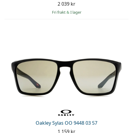
2 039 kr
Fri frakt
&
I lager
Oakley Sylas OO 9448 03 57
1 159 kr