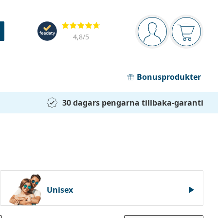
Navigeringsmeny
Recensioner
Du är inloggad
Varukor
4,8
/5
Bonusprodukter
30 dagars pengarna tillbaka-garanti
Unisex