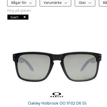
Filter
Bågar för
Varumärke
Glas
B
Färg på glasen
Svart
Tillgängliga produkter
Oakley Holbrook OO 9102 D6 55