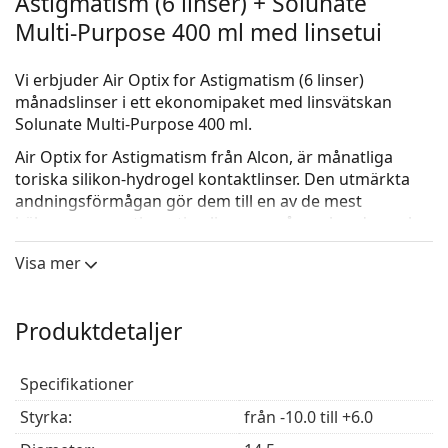
Astigmatism (6 linser) + Solunate
Multi-Purpose 400 ml med linsetui
Vi erbjuder Air Optix for Astigmatism (6 linser)
månadslinser i ett ekonomipaket med linsvätskan
Solunate Multi-Purpose 400 ml.
Air Optix for Astigmatism
från Alcon, är månatliga
toriska silikon-hydrogel kontaktlinser. Den utmärkta
andningsförmågan gör dem till en av de mest
hälsosamma astigmatismlinserna på marknaden och
gör dem bekväma under hela dagen.
Visa mer
Air Optix for Astigmatism kontaktlinser tillverkas inte
längre. De enda tillgängliga versionerna är de som för
närvarande finns i lager.
Produktdetaljer
Användare av Air Optix for Astigmatism-kontaktlinser
kan börja använda de nya Air Optix Plus Hydraglyde
Specifikationer
for Astigmatism utan nytt recept.
Styrka:
från -10.0 till +6.0
Solunate
är en universal linsvätska från en italiensk