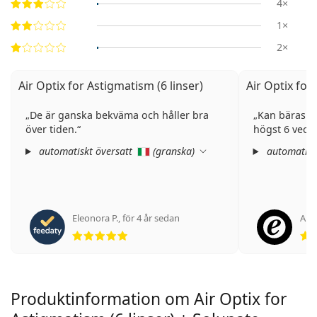
4×
1×
2×
Air Optix for Astigmatism (6 linser)
Air Optix for
De är ganska bekväma och håller bra
Kan bäras l
över tiden.
högst 6 veck
automatiskt översatt
(
granska
)
automatisk
Eleonora P.
,
för 4 år sedan
An
Betyg 5 av 5
Produktinformation om Air Optix for