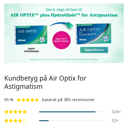
Persol
Prada
Upptäck alla
Kundbetyg på Air Optix for
Astigmatism
95 %
baserat på 385 recensioner
326×
52×