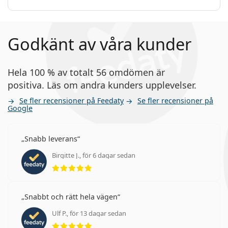
Detta är en medicinteknisk produkt. Läs
Biguanide
instruktionerna före användning
EDTA
Godkänt av våra kunder
Hela 100 % av totalt 56 omdömen är
positiva. Läs om andra kunders upplevelser.
Se fler recensioner på Feedaty
Se fler recensioner på
Google
Snabb leverans
Birgitte J., för 6 dagar sedan
Betyg 5 av 5
Snabbt och rätt hela vägen
Ulf P., för 13 dagar sedan
Betyg 5 av 5