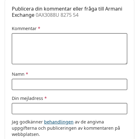
Fodral:
Nej
Publicera din kommentar eller fråga till Armani
Exchange
0AX3088U 8275 54
Putsduk:
Ja
Övrigt
Kommentar
*
Kön:
Dam
Kategori:
Glasögon
Varumärke:
Armani Exchange
Kod:
0AX3088U 8275 54
Namn
*
Din mejladress
*
Jag godkänner
behandlingen
av de angivna
uppgifterna och publiceringen av kommentaren på
webbplatsen.