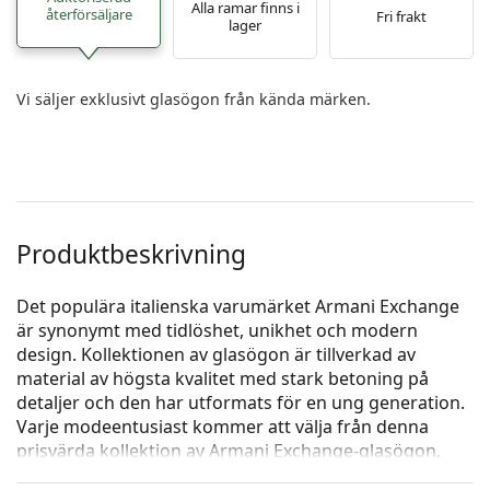
Alla ramar finns i
återförsäljare
Fri frakt
lager
Vi säljer exklusivt glasögon från kända märken.
Produktbeskrivning
Det populära italienska varumärket Armani Exchange
är synonymt med tidlöshet, unikhet och modern
design. Kollektionen av glasögon är tillverkad av
material av högsta kvalitet med stark betoning på
detaljer och den har utformats för en ung generation.
Varje modeentusiast kommer att välja från denna
prisvärda kollektion av Armani Exchange-glasögon.
Armani Exchange 0AX3088U 8275 54
är glasögon för