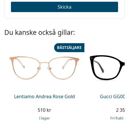
Skicka
Du kanske också gillar:
BÄSTSÄLJARE
Lentiamo Andrea Rose Gold
Gucci GG002
510 kr
2 359 
I lager
Fri frakt
&