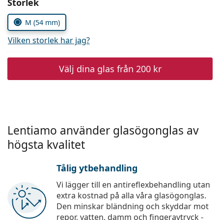
Välj parametrar
Storlek
Persol
M (54 mm)
Prada
Vilken storlek har jag?
Upptäck alla
Välj dina glas från
200 kr
Lentiamo använder glasögonglas av
högsta kvalitet
Tålig ytbehandling
Vi lägger till en antireflexbehandling utan
extra kostnad på alla våra glasögonglas.
Den minskar bländning och skyddar mot
repor, vatten, damm och fingeravtryck -