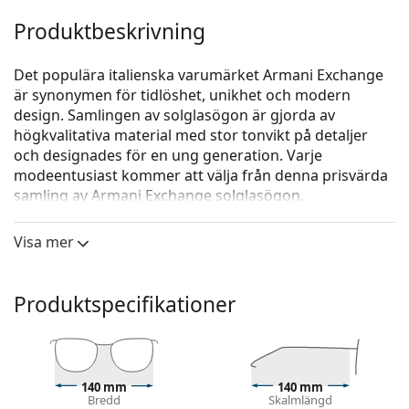
Produktbeskrivning
Det populära italienska varumärket Armani Exchange
är synonymen för tidlöshet, unikhet och modern
design. Samlingen av solglasögon är gjorda av
högkvalitativa material med stor tonvikt på detaljer
och designades för en ung generation. Varje
modeentusiast kommer att välja från denna prisvärda
samling av Armani Exchange solglasögon.
Armani Exchange 0AX4104S 80788G 61
är solglasögon
Visa mer
för män.
Kolla hur du ser ut i dessa solglasögon med Lentiamos
virtuella provningsfunktion.
Produktspecifikationer
Solglasögonram
Den svarta färgen på ramen passar perfekt till en
kall hudton och ljusblont, ljusbrunt eller svart hår.
140 mm
140 mm
Rektangulära solglasögonramar
är ett idealiskt val
Bredd
Skalmlängd