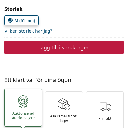
Persol
Välj parametrar
Storlek
Prada
M (61 mm)
Upptäck alla
Vilken storlek har jag?
Lägg till i varukorgen
Ett klart val för dina ögon
Auktoriserad
Alla ramar finns i
återförsäljare
Fri frakt
lager