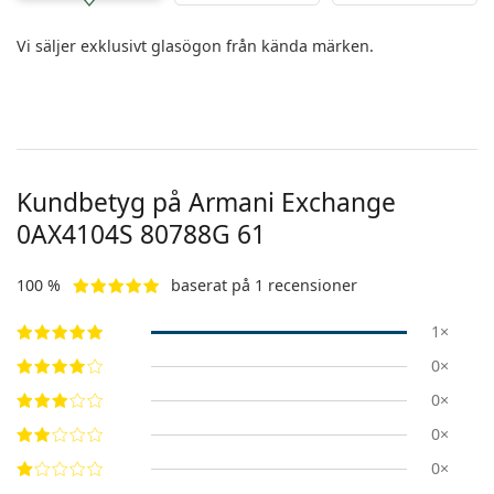
Vi säljer exklusivt glasögon från kända märken.
Kundbetyg på Armani Exchange
0AX4104S 80788G 61
100 %
baserat på 1 recensioner
1×
0×
0×
0×
0×