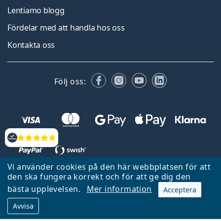
Lentiamo blogg
Fördelar med att handla hos oss
Kontakta oss
Facebook
Instagram
YouTube
LinkedIn
Följ oss:
Recensioner
Vi använder cookies på den här webbplatsen för att
den ska fungera korrekt och för att ge dig den
Tillbaka till startsidan
Gå upp
bästa upplevelsen.
Mer information
Acceptera
Lentiamo.se ägs och drivs av Lentiamo s.r.o., Tjeckien
Avvisa
Här för dig de senaste 18 åren.