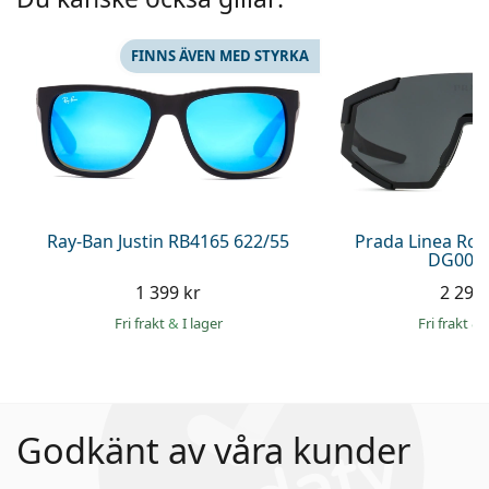
FINNS ÄVEN MED STYRKA
Ray-Ban Justin RB4165 622/55
Prada Linea Ro
DG006F
1 399 kr
2 299 
Fri frakt
&
I lager
Fri frakt
&
Godkänt av våra kunder