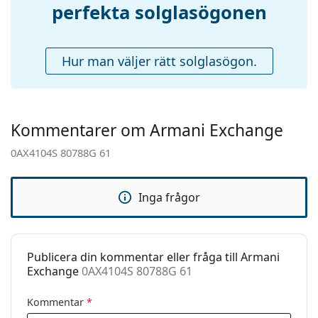
perfekta solglasögonen
Fjädergångjärn:
Nej
Tillbehör
Hur man väljer rätt solglasögon.
Fodral:
Nej
Putsduk:
Ja
Övrigt
Kommentarer om Armani Exchange
Kön:
Män
0AX4104S 80788G 61
Kategori:
Solglasögon
Varumärke:
Armani Exchange
Inga frågor
Användning:
Enligt mode
Kod:
0AX4104S 80788G 61
Recept finns:
Nej
Publicera din kommentar eller fråga till Armani
Exchange
0AX4104S 80788G 61
Kommentar
*