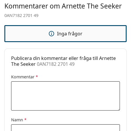
Vikt:
100 g
Kommentarer om Arnette The Seeker
Justerbara
Nej
0AN7182 2701 49
näskuddar:
Clip-on:
Nej
Inga frågor
Tillbehör
Fodral:
Ja
Putsduk:
Ja
Publicera din kommentar eller fråga till Arnette
The Seeker
0AN7182 2701 49
Övrigt
Kön:
Män
Kommentar
*
Kategori:
Glasögon
Varumärke:
Arnette
Kod:
0AN7182 2701 49
Namn
*