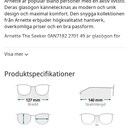
Arnette är populär bland personer med en aktiv livsstil.
Deras glasögon kännetecknas av modern och unik
design och maximal komfort. Den snygga kollektionen
från Arnette erbjuder högkvalitativt hantverk,
överkomliga priser och en bra passform.
Arnette The Seeker 0AN7182 2701 49
är glasögon för
män.
Glasögonram
Visa mer
Den svarta färgen på ramen passar perfekt till en
kall hudton och ljusblont, ljusbrunt eller svart hår.
Produktspecifikationer
Runda bågar är ett perfekt val för dem med en
fyrkantig eller oval ansiktsform.
Glasögonramen är tillverkad av högkvalitativ plast
som ger hög hållbarhet, bekväm komfort och ett
exceptionellt utseende.
127 mm
140 mm
Bredd
Skalmlängd
Glasögon med ram har de vanligaste typerna av
bågar som består av en ram framsida och ett par
skalmar. De kommer att höja och komplettera din
stil tack vare sin märkbara design. En av deras