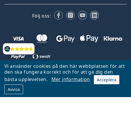
Facebook
Instagram
YouTube
LinkedIn
Följ oss:
Recensioner
Vi använder cookies på den här webbplatsen för att
den ska fungera korrekt och för att ge dig den
Tillbaka till startsidan
Gå upp
bästa upplevelsen.
Mer information
Acceptera
Lentiamo.se ägs och drivs av Lentiamo s.r.o., Tjeckien
Avvisa
Här för dig de senaste 18 åren.