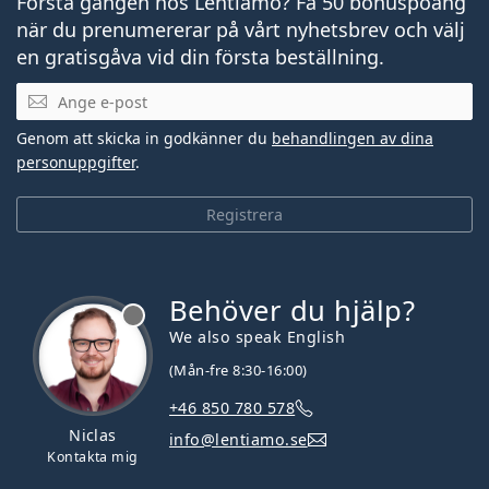
Första gången hos Lentiamo? Få 50 bonuspoäng
när du prenumererar på vårt nyhetsbrev och välj
en gratisgåva vid din första beställning.
Mejladress
Genom att skicka in godkänner du
behandlingen av dina
personuppgifter
.
Registrera
Behöver du hjälp?
We also speak English
(Mån-fre 8:30-16:00)
+46 850 780 578
Niclas
info@lentiamo.se
Kontakta mig