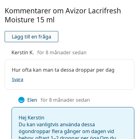
Användning
Kommentarer om Avizor Lacrifresh
Användningsperiod
60 dagar
Moisture 15 ml
efter öppnandet:
Förfallodatum:
Åtminstone 7 månader
Lägg till en fråga
För användning med
Ja
linser:
Kerstin K.
för 8 månader sedan
Övrigt
Hur ofta kan man ta dessa droppar per dag
Kategori:
Ögondroppar
Tillbehör
Svara
Elen
för 8 månader sedan
Hej Kerstin
Du kan vanligtvis använda dessa
ögondroppar flera gånger om dagen vid
behov, oftast 1–2 droppar per öga.Om du