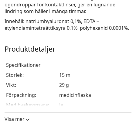
ögondroppar för kontaktlinser, ger en lugnande
lindring som håller i många timmar.
Innehåll: natriumhyaluronat 0,1%, EDTA –
etylendiamintetraättiksyra 0,1%, polyhexanid 0,0001%.
Produktdetaljer
Specifikationer
storlek:
15 ml
Vikt:
29 g
Förpackning:
medicinflaska
Med hyaluronsyra:
Ja
Konserveringsmedel:
Polyhexanid
Visa mer
EDTA
Tillverkare:
Avizor