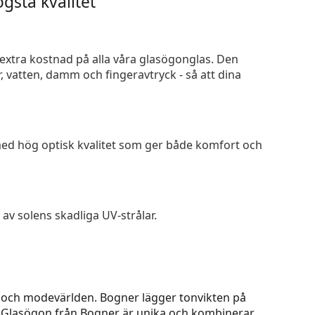
gsta kvalitet
n extra kostnad på alla våra glasögonglas. Den
 vatten, damm och fingeravtryck - så att dina
 med hög optisk kvalitet som ger både komfort och
av solens skadliga UV-strålar.
- och modevärlden. Bogner lägger tonvikten på
v. Glasögon från Bogner är unika och kombinerar