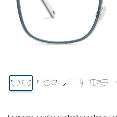
140 mm
Bredd
Linsbred
40 mm
54 mm
Linshöjd
Linsbredd