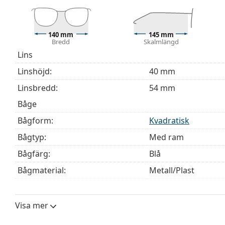
Den medföljande putsduken är idealisk för rengörin
modeller kan komma med en tygpåse i stället för en
140 mm
145 mm
Upptäck hela
glasögon
sortimentet för att hitta fler mod
Bredd
Skalmlängd
behöver hjälp med att välja ditt par.
Lins
Detta är en medicinteknisk produkt. Läs instruktioner
Linshöjd:
40 mm
Linsbredd:
54 mm
Båge
Bågform:
Kvadratisk
Bågtyp:
Med ram
Bågfärg:
Blå
Bågmaterial:
Metall/Plast
Storlek:
M
Bredd:
140 mm
Visa mer
Skalmlängd:
145 mm