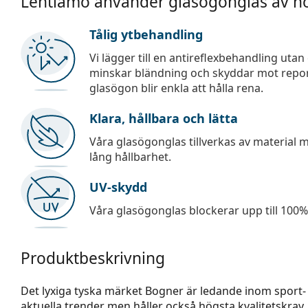
Lentiamo använder glasögonglas av hö
Tålig ytbehandling
Vi lägger till en antireflexbehandling uta
minskar bländning och skyddar mot repor,
glasögon blir enkla att hålla rena.
Klara, hållbara och lätta
Våra glasögonglas tillverkas av material
lång hållbarhet.
UV-skydd
Våra glasögonglas blockerar upp till 100% 
Produktbeskrivning
Det lyxiga tyska märket Bogner är ledande inom sport
aktuella trender men håller också högsta kvalitetskra