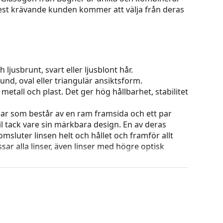
est krävande kunden kommer att välja från deras
 ljusbrunt, svart eller ljusblont hår.
und, oval eller triangulär ansiktsform.
etall och plast. Det ger hög hållbarhet, stabilitet
ar som består av en ram framsida och ett par
l tack vare sin märkbara design. En av deras
omsluter linsen helt och hållet och framför allt
ar alla linser, även linser med högre optisk
 ändra positionen och passformen på dina
uddarna bör alltid utföras av en erfaren optiker
ets färg och utformning kan variera.