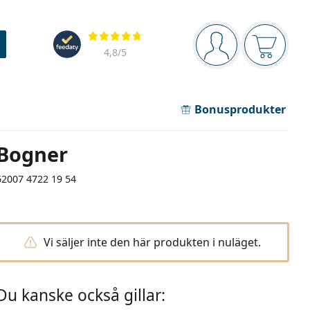
Navigeringsmeny
Recensioner
Du är inloggad
Varukor
4,8
/5
Bonusprodukter
Bogner
62007 4722 19 54
Vi säljer inte den här produkten i nuläget.
Du kanske också gillar: