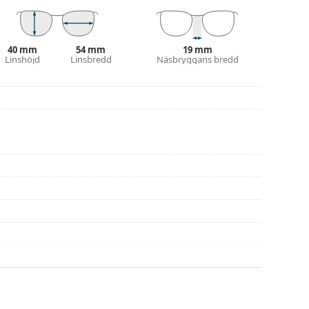
g och skötsel av glasögon. Observera att vissa
 putsduk.
40 mm
54 mm
19 mm
eller eller kolla in vår
glasögonguide
om du
Linshöjd
Linsbredd
Näsbryggans bredd
na före användning