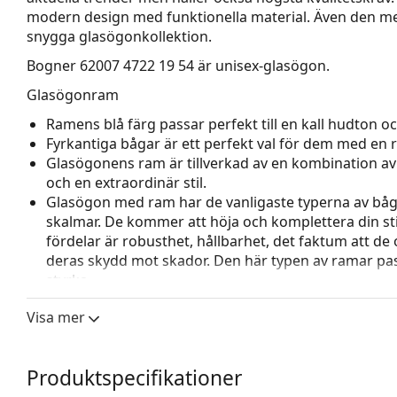
modern design med funktionella material. Även den m
snygga glasögonkollektion.
Bogner 62007 4722 19 54
är unisex-glasögon.
Glasögonram
Ramens blå färg passar perfekt till en kall hudton och
Fyrkantiga bågar är ett perfekt val för dem med en r
Glasögonens ram är tillverkad av en kombination av m
och en extraordinär stil.
Glasögon med ram har de vanligaste typerna av båg
skalmar. De kommer att höja och komplettera din sti
fördelar är robusthet, hållbarhet, det faktum att de 
deras skydd mot skador. Den här typen av ramar pass
styrka.
Justerbara näskuddar gör det möjligt att försiktigt
Visa mer
glasögon för att ge högre komfort. Justering av näsk
för att förhindra skador eller att de går sönder.
Tillbehör
Produktspecifikationer
Vi levererar glasögonen i sitt originalfodral. Fodral