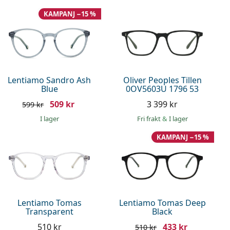
KAMPANJ −15 %
Lentiamo Sandro Ash
Oliver Peoples Tillen
Blue
0OV5603U 1796 53
509 kr
3 399 kr
599 kr
I lager
Fri frakt
&
I lager
KAMPANJ −15 %
Lentiamo Tomas
Lentiamo Tomas Deep
Transparent
Black
510 kr
433 kr
510 kr