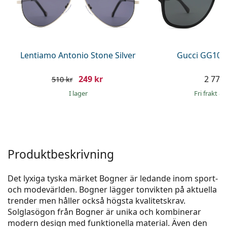
Ögondroppar
Gucci
Alla linsvätskor
Online
Upptäck alla
Persol
Prada
Lentiamo Antonio Stone Silver
Gucci GG104
Upptäck alla
249 kr
2 779 
510 kr
I lager
Fri frakt
&
Produktbeskrivning
Det lyxiga tyska märket Bogner är ledande inom sport-
och modevärlden. Bogner lägger tonvikten på aktuella
trender men håller också högsta kvalitetskrav.
Solglasögon från Bogner är unika och kombinerar
modern design med funktionella material. Även den