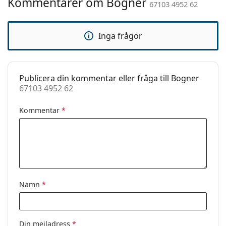
Kommentarer om Bogner
Kön:
Unisex
67103 4952 62
Kategori:
Solglasögon
Inga frågor
Varumärke:
Bogner
Användning:
Enligt mode
Kod:
67103 4952 62
Publicera din kommentar eller fråga till Bogner
67103 4952 62
Kommentar
*
Namn
*
Din mejladress
*