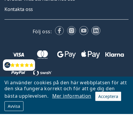
Kontakta oss
Facebook
Instagram
YouTube
LinkedIn
Följ oss:
Recensioner
Vi använder cookies på den här webbplatsen för att
den ska fungera korrekt och för att ge dig den
Tillbaka till startsidan
Gå upp
bästa upplevelsen.
Mer information
Acceptera
Lentiamo.se ägs och drivs av Lentiamo s.r.o., Tjeckien
Avvisa
Här för dig de senaste 18 åren.