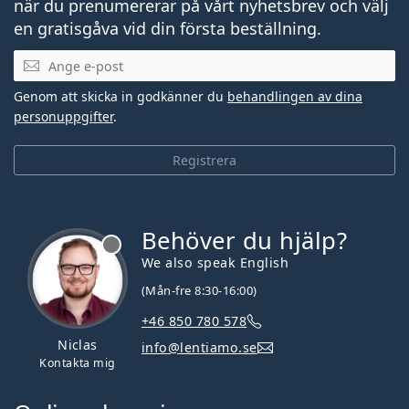
när du prenumererar på vårt nyhetsbrev och välj
en gratisgåva vid din första beställning.
Mejladress
Genom att skicka in godkänner du
behandlingen av dina
personuppgifter
.
Registrera
Behöver du hjälp?
We also speak English
(Mån-fre 8:30-16:00)
+46 850 780 578
Niclas
info@lentiamo.se
Kontakta mig