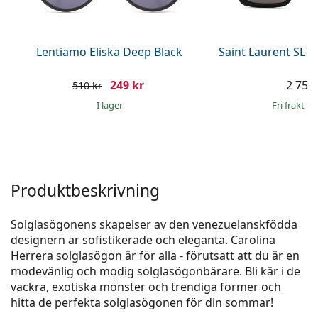
Persol
Prada
Lentiamo Eliska Deep Black
Saint Laurent SL 
Upptäck alla
249 kr
2 759 
510 kr
I lager
Fri frakt
&
Produktbeskrivning
Solglasögonens skapelser av den venezuelanskfödda
designern är sofistikerade och eleganta. Carolina
Herrera solglasögon är för alla - förutsatt att du är en
modevänlig och modig solglasögonbärare. Bli kär i de
vackra, exotiska mönster och trendiga former och
hitta de perfekta solglasögonen för din sommar!