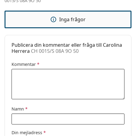
0015/S 08A 9O 50
Kategori:
Solglasögon
Varumärke:
Carolina Herrera
Inga frågor
Användning:
Enligt mode
Kod:
CH 0015/S 08A 9O 50
Publicera din kommentar eller fråga till Carolina
Herrera
CH 0015/S 08A 9O 50
Kommentar
*
Namn
*
Din mejladress
*