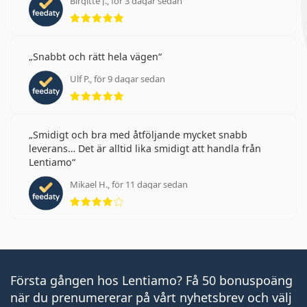
Birgitte J., för 3 dagar sedan
Betyg 5 av 5
Snabbt och rätt hela vägen
Ulf P., för 9 dagar sedan
Betyg 5 av 5
Smidigt och bra med åtföljande mycket snabb
leverans… Det är alltid lika smidigt att handla från
Lentiamo
Mikael H., för 11 dagar sedan
Betyg 4 av 5
Första gången hos Lentiamo? Få 50 bonuspoäng
när du prenumererar på vårt nyhetsbrev och välj