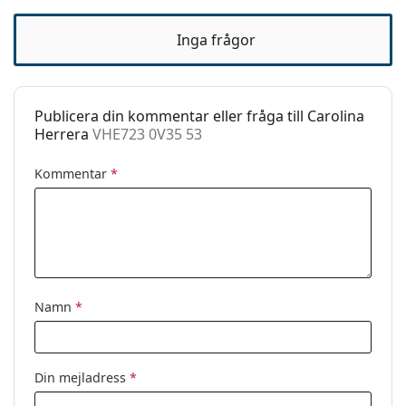
Tillbehör
Inga frågor
Fodral:
Ja
Putsduk:
Ja
Övrigt
Publicera din kommentar eller fråga till Carolina
Herrera
VHE723 0V35 53
Kön:
Dam
Kategori:
Glasögon
Kommentar
*
Varumärke:
Carolina Herrera
Kod:
VHE723 0V35 53
Namn
*
Din mejladress
*