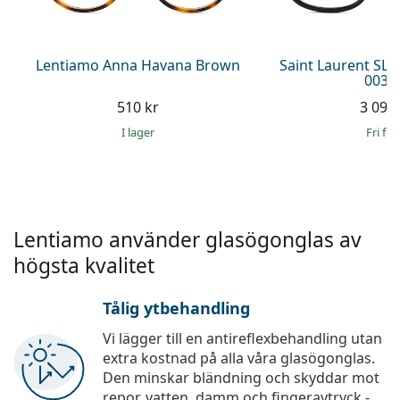
Persol
Prada
Lentiamo Anna Havana Brown
Saint Laurent SL
003 
Upptäck alla
510 kr
3 099 
I lager
Fri fra
Lentiamo använder glasögonglas av
högsta kvalitet
Tålig ytbehandling
Vi lägger till en antireflexbehandling utan
extra kostnad på alla våra glasögonglas.
Den minskar bländning och skyddar mot
repor, vatten, damm och fingeravtryck -