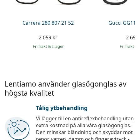
Persol
Prada
Carrera 280 807 21 52
Gucci GG113
Upptäck alla
2 059 kr
2 699 
Fri frakt
&
I lager
Fri frakt
&
Lentiamo använder glasögonglas av
högsta kvalitet
Tålig ytbehandling
Vi lägger till en antireflexbehandling utan
extra kostnad på alla våra glasögonglas.
Den minskar bländning och skyddar mot
repor, vatten, damm och fingeravtryck -