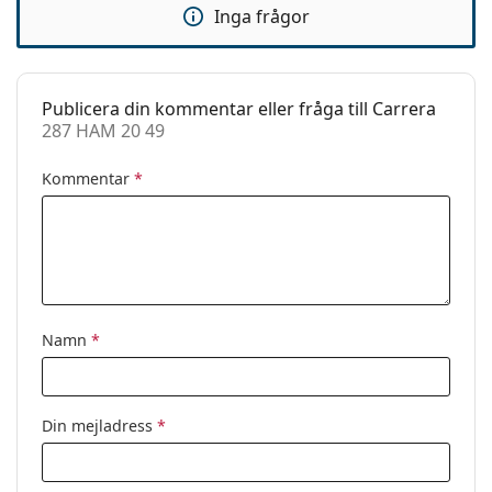
Inga frågor
Fjädergångjärn:
Ja
Clip-on:
Nej
Tillbehör
Publicera din kommentar eller fråga till Carrera
287 HAM 20 49
Fodral:
Ja
Putsduk:
Ja
Kommentar
*
Övrigt
Kön:
Män
Kategori:
Glasögon
Varumärke:
Carrera
Namn
*
Kod:
287 HAM 20 49
Din mejladress
*