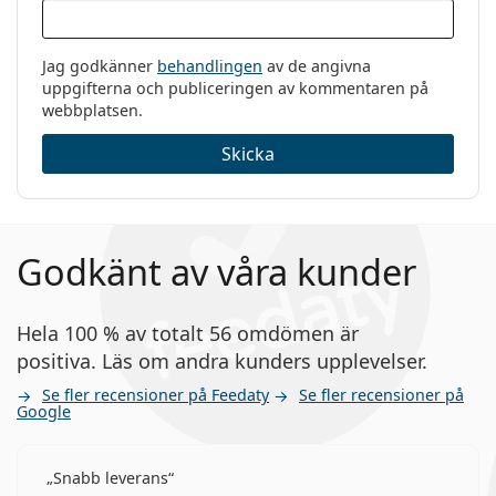
Övrigt
Kategori:
Endagslinser
Jag godkänner
behandlingen
av de angivna
Silikon-hydrogel
uppgifterna och publiceringen av kommentaren på
webbplatsen.
Multifokala och
progressiva linser
Skicka
Kontaktlinser
Godkänt av våra kunder
Hela 100 % av totalt 56 omdömen är
positiva. Läs om andra kunders upplevelser.
Se fler recensioner på Feedaty
Se fler recensioner på
Google
Snabb leverans