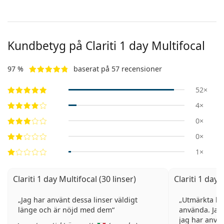
Kundbetyg på Clariti 1 day Multifocal
97 %
baserat på 57 recensioner
52×
4×
0×
0×
1×
Clariti 1 day Multifocal (30 linser)
Clariti 1 day 
Jag har använt dessa linser väldigt
Utmärkta kon
länge och är nöjd med dem
använda. Jag 
jag har använ