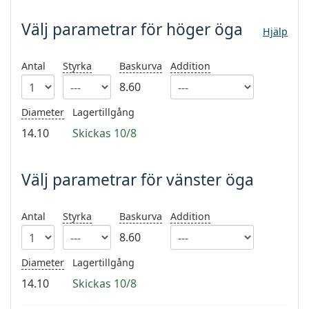
Persol
Välj parametrar
för höger öga
Hjälp
Prada
Upptäck alla
Antal
Styrka
Baskurva
Addition
8.60
Diameter
Lagertillgång
14.10
Skickas 10/8
Välj parametrar för vänster öga
Antal
Styrka
Baskurva
Addition
8.60
Diameter
Lagertillgång
14.10
Skickas 10/8