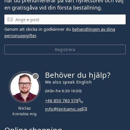
när du prenumererar på vårt nyhetsbrev och välj
en gratisgåva vid din första beställning.
Mejladress
Genom att skicka in godkänner du
behandlingen av dina
personuppgifter
.
Registrera
Behöver du hjälp?
We also speak English
(Mån-fre 8:30-16:00)
+46 850 780 578
Niclas
info@lentiamo.se
Kontakta mig