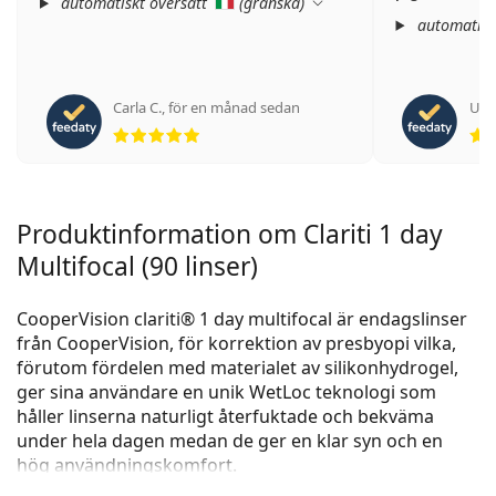
automatiskt översatt
(
granska
)
automatisk
Carla C.
,
för en månad sedan
Ursu
Betyg 5 av 5
Produktinformation om Clariti 1 day
Multifocal (90 linser)
CooperVision clariti® 1 day multifocal är endagslinser
från CooperVision, för korrektion av presbyopi vilka,
förutom fördelen med materialet av silikonhydrogel,
ger sina användare en unik WetLoc teknologi som
håller linserna naturligt återfuktade och bekväma
under hela dagen medan de ger en klar syn och en
hög användningskomfort.