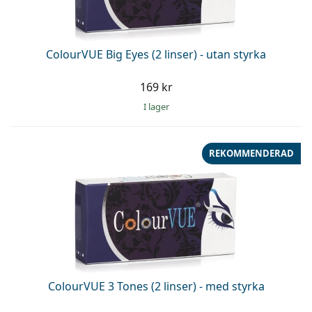
Persol
Prada
ColourVUE Big Eyes (2 linser) - utan styrka
Upptäck alla
169 kr
I lager
REKOMMENDERAD
ColourVUE 3 Tones (2 linser) - med styrka