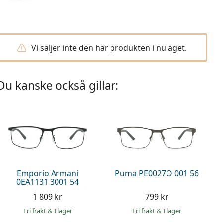
Vi säljer inte den här produkten i nuläget.
Du kanske också gillar:
Emporio Armani
Puma PE0027O 001 56
0EA1131 3001 54
1 809 kr
799 kr
Fri frakt
&
I lager
Fri frakt
&
I lager