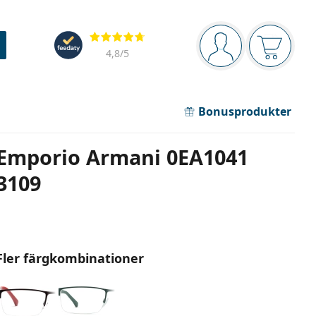
Navigeringsmeny
Recensioner
Du är inloggad
Varukor
4,8
/5
Bonusprodukter
Emporio Armani 0EA1041
3109
Fler färgkombinationer