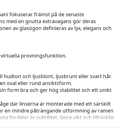
ani fokuserar främst på de senaste
ns med en gnutta extravagans gör deras
onen av glasögon definieras av lyx, elegans och
virtuella provningsfunktion.
 hudton och ljusblont, ljusbrunt eller svart hår.
en oval eller rund ansiktsform.
in form bra och ger hög stabilitet och ett unikt
ge där linserna är monterade med ett särskilt
ger en mindre påträngande utformning av ramen
 fördelar är subtilitet, lägre vikt och tillräcklig
gaste linserna för den här typen av glasögon är
över 1,5 eller linser tillverkade av Trivex.
 ändra positionen och passformen på dina