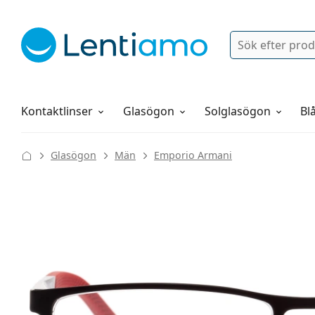
Sök
Logga in
Navigeringsmeny
Linsvätskor
Allt om att handla hos oss
Kontaktlinser
Glasögon
Solglasögon
Blå
Glasögon
Män
Emporio Armani