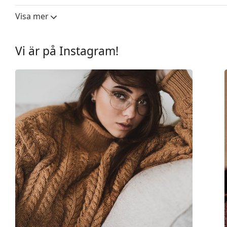
Övrigt
Visa mer
Kön:
Män
Kategori:
Glasögon
Vi är på Instagram!
Varumärke:
Emporio Armani