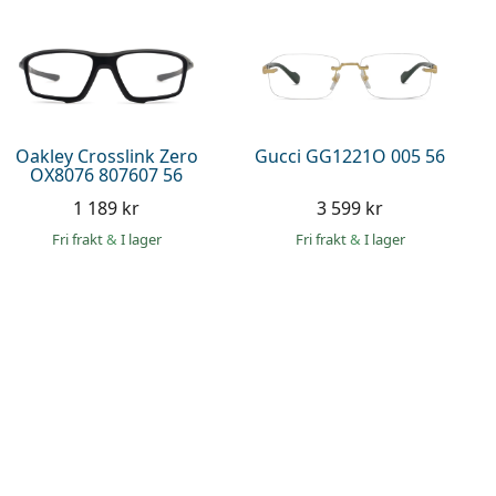
Oakley Crosslink Zero
Gucci GG1221O 005 56
OX8076 807607 56
1 189 kr
3 599 kr
Fri frakt
&
I lager
Fri frakt
&
I lager