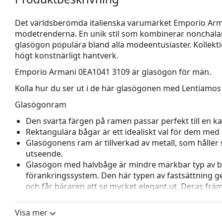
Det världsberömda italienska varumärket Emporio Arm
modetrenderna. En unik stil som kombinerar nonchala
glasögon populära bland alla modeentusiaster. Kollekti
högt konstnärligt hantverk.
Emporio Armani 0EA1041 3109
är glasögon för män.
Kolla hur du ser ut i de här glasögonen med Lentiamos 
Glasögonram
Den svarta färgen på ramen passar perfekt till en kall
Rektangulära bågar är ett idealiskt val för dem med 
Glasögonens ram är tillverkad av metall, som håller s
utseende.
Glasögon med halvbåge är mindre märkbar typ av bå
förankringssystem. Den här typen av fastsättning 
och får bäraren att se mycket elegant ut. Deras främsta
styvhet, trots att de bara har halva bågar. De lämpli
linser med högt index, dvs. tunna linser med ett index 
Visa mer
Justerbara näskuddar gör det möjligt att försiktigt