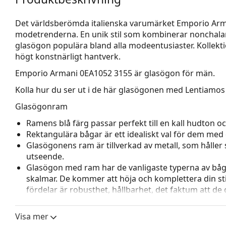
Det världsberömda italienska varumärket Emporio Arm
modetrenderna. En unik stil som kombinerar nonchala
glasögon populära bland alla modeentusiaster. Kollekti
högt konstnärligt hantverk.
Emporio Armani 0EA1052 3155
är glasögon för män.
Kolla hur du ser ut i de här glasögonen med Lentiamos 
Glasögonram
Ramens blå färg passar perfekt till en kall hudton och
Rektangulära bågar är ett idealiskt val för dem med 
Glasögonens ram är tillverkad av metall, som håller s
utseende.
Glasögon med ram har de vanligaste typerna av båg
skalmar. De kommer att höja och komplettera din sti
fördelar är robusthet, hållbarhet, det faktum att de 
deras skydd mot skador. Den här typen av ramar pass
styrka.
Visa mer
Justerbara näskuddar gör det möjligt att försiktigt