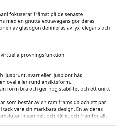
ani fokuserar främst på de senaste
ns med en gnutta extravagans gör deras
onen av glasögon definieras av lyx, elegans och
virtuella provningsfunktion.
 ljusbrunt, svart eller ljusblont hår.
en oval eller rund ansiktsform.
in form bra och ger hög stabilitet och ett unikt
ar som består av en ram framsida och ett par
l tack vare sin märkbara design. En av deras
omsluter linsen helt och hållet och framför allt
ar alla linser, även linser med högre optisk
 ändra positionen och passformen på dina