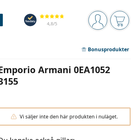
Navigeringsmeny
Recensioner
Du är inloggad
Varukor
4,8
/5
Bonusprodukter
Emporio Armani 0EA1052
3155
Vi säljer inte den här produkten i nuläget.