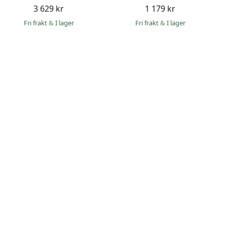
3 629 kr
1 179 kr
Fri frakt
&
I lager
Fri frakt
&
I lager