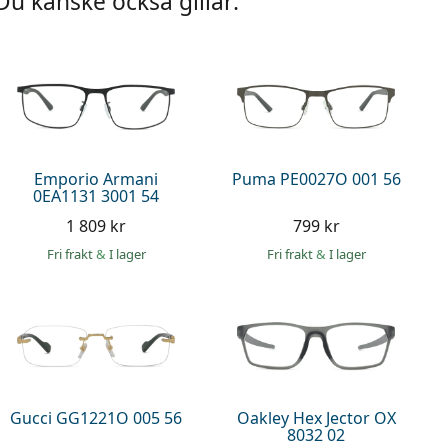
Du kanske också gillar:
Emporio Armani
Puma PE0027O 001 56
0EA1131 3001 54
1 809 kr
799 kr
Fri frakt
&
I lager
Fri frakt
&
I lager
Gucci GG1221O 005 56
Oakley Hex Jector OX
8032 02