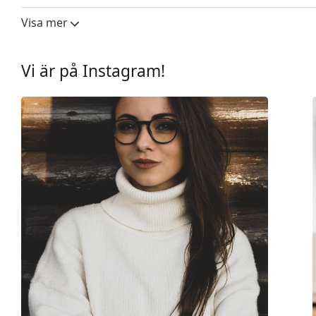
Övrigt
Visa mer
Kön:
Män
Kategori:
Glasögon
Vi är på Instagram!
Varumärke:
Emporio Armani