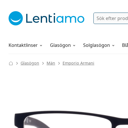
Sök
Logga in
Navigeringsmeny
Linsvätskor
Allt om att handla hos oss
Kontaktlinser
Glasögon
Solglasögon
Blå
Glasögon
Män
Emporio Armani