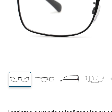
140 mm
Bredd
Linsbred
35 mm
56 mm
Linshöjd
Linsbredd