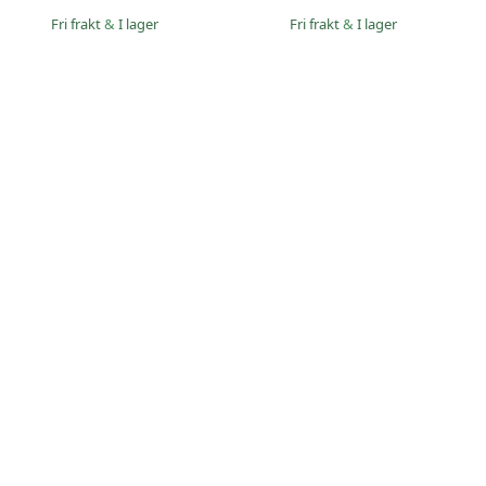
Fri frakt
&
I lager
Fri frakt
&
I lager