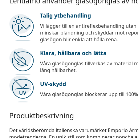
Lentiamo använder glasögonglas av hö
Tålig ytbehandling
Vi lägger till en antireflexbehandling uta
minskar bländning och skyddar mot repor,
glasögon blir enkla att hålla rena.
Klara, hållbara och lätta
Våra glasögonglas tillverkas av material
lång hållbarhet.
UV-skydd
Våra glasögonglas blockerar upp till 100% 
Produktbeskrivning
Det världsberömda italienska varumärket Emporio Arm
modetrenderna. En unik stil som kombinerar nonchala