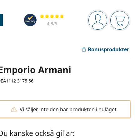
Navigeringsmeny
Recensioner
Du är inloggad
Varukor
4,8
/5
Bonusprodukter
Emporio Armani
0EA1112 3175 56
Vi säljer inte den här produkten i nuläget.
Du kanske också gillar: