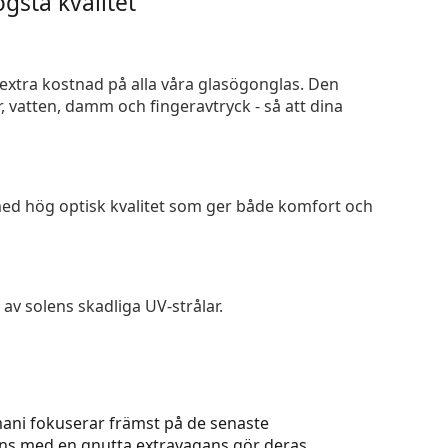
gsta kvalitet
n extra kostnad på alla våra glasögonglas. Den
 vatten, damm och fingeravtryck - så att dina
 med hög optisk kvalitet som ger både komfort och
av solens skadliga UV-strålar.
ani fokuserar främst på de senaste
ns med en gnutta extravagans gör deras