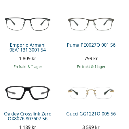
Emporio Armani
Puma PE0027O 001 56
0EA1131 3001 54
1 809 kr
799 kr
Fri frakt
&
I lager
Fri frakt
&
I lager
Oakley Crosslink Zero
Gucci GG1221O 005 56
OX8076 807607 56
1 189 kr
3 599 kr