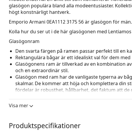
glasögon populära bland alla modeentusiaster. Kollekti
högt konstnärligt hantverk.
Emporio Armani 0EA1112 3175 56
är glasögon för män.
Kolla hur du ser ut i de här glasögonen med Lentiamos 
Glasögonram
Den svarta färgen på ramen passar perfekt till en kall
Rektangulära bågar är ett idealiskt val för dem med 
Glasögonens ram är tillverkad av en kombination av m
och en extraordinär stil.
Glasögon med ram har de vanligaste typerna av båg
skalmar. De kommer att höja och komplettera din sti
fördelar är robusthet, hållbarhet, det faktum att de 
deras skydd mot skador. Den här typen av ramar pass
styrka.
Visa mer
Justerbara näskuddar gör det möjligt att försiktigt
glasögon för att ge högre komfort. Justering av näsk
för att förhindra skador eller att de går sönder.
Produktspecifikationer
Tillbehör