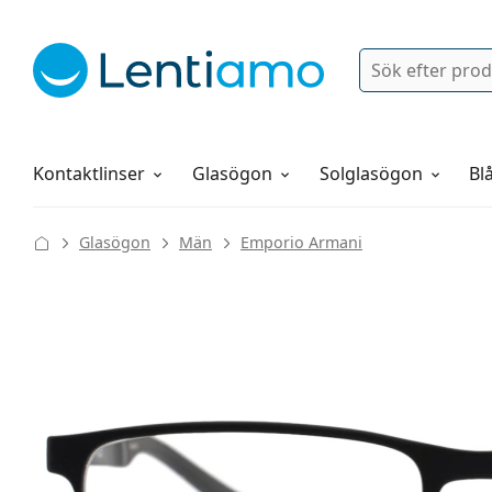
Sök
Logga in
Navigeringsmeny
Linsvätskor
Allt om att handla hos oss
Kontaktlinser
Glasögon
Solglasögon
Blå
Glasögon
Män
Emporio Armani