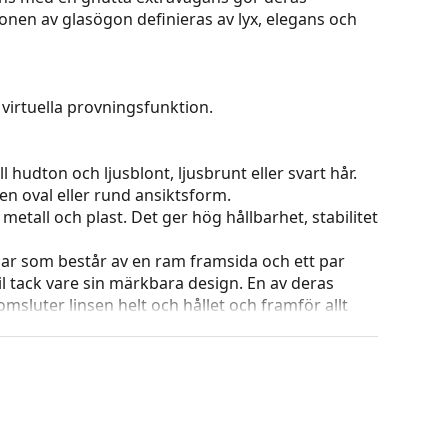
onen av glasögon definieras av lyx, elegans och
virtuella provningsfunktion.
 hudton och ljusblont, ljusbrunt eller svart hår.
en oval eller rund ansiktsform.
etall och plast. Det ger hög hållbarhet, stabilitet
ar som består av en ram framsida och ett par
l tack vare sin märkbara design. En av deras
omsluter linsen helt och hållet och framför allt
ar alla linser, även linser med högre optisk
 ändra positionen och passformen på dina
uddarna bör alltid utföras av en erfaren optiker