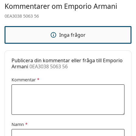
Vikt:
40 g
Detta är en medicinteknisk produkt. Läs
Kommentarer om Emporio Armani
instruktionerna före användning
Justerbara
Nej
0EA3038 5063 56
näskuddar:
Tillbehör
Inga frågor
Fodral:
Ja
Putsduk:
Ja
Övrigt
Publicera din kommentar eller fråga till Emporio
Armani
0EA3038 5063 56
Kön:
Män
Kategori:
Glasögon
Kommentar
*
Varumärke:
Emporio Armani
Kod:
0EA3038 5063 56
Namn
*