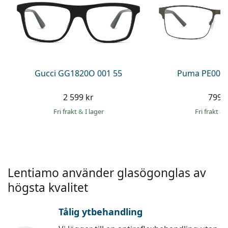
Persol
Prada
Upptäck alla
Gucci GG1820O 001 55
Puma PE0027
2 599 kr
799 
Fri frakt
&
I lager
Fri frakt
&
Lentiamo använder glasögonglas av
högsta kvalitet
Tålig ytbehandling