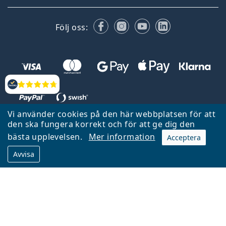
Facebook
Instagram
YouTube
LinkedIn
Följ oss:
Recensioner
Vi använder cookies på den här webbplatsen för att
den ska fungera korrekt och för att ge dig den
Tillbaka till startsidan
Gå upp
bästa upplevelsen.
Mer information
Acceptera
Lentiamo.se ägs och drivs av Lentiamo s.r.o., Tjeckien
Avvisa
Här för dig de senaste 18 åren.