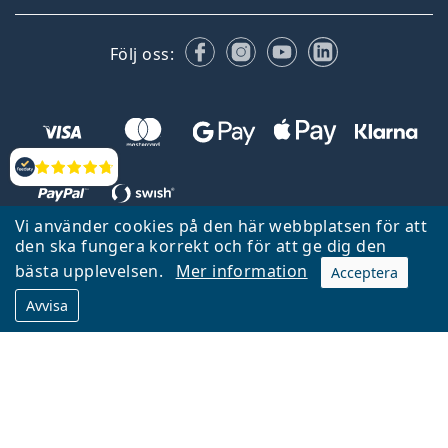
Facebook
Instagram
YouTube
LinkedIn
Följ oss:
Recensioner
Vi använder cookies på den här webbplatsen för att
den ska fungera korrekt och för att ge dig den
Tillbaka till startsidan
Gå upp
bästa upplevelsen.
Mer information
Acceptera
Lentiamo.se ägs och drivs av Lentiamo s.r.o., Tjeckien
Avvisa
Här för dig de senaste 18 åren.