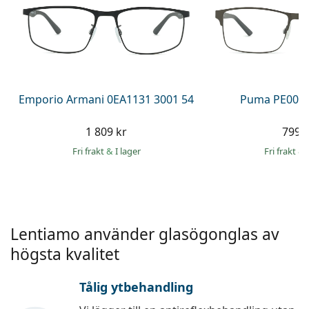
Persol
Prada
Upptäck alla
Emporio Armani 0EA1131 3001 54
Puma PE0027
1 809 kr
799 
Fri frakt
&
I lager
Fri frakt
&
Lentiamo använder glasögonglas av
högsta kvalitet
Tålig ytbehandling