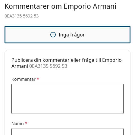
Vikt:
100 g
Detta är en medicinteknisk produkt. Läs
Kommentarer om Emporio Armani
instruktionerna före användning
Justerbara
Nej
0EA3135 5692 53
näskuddar:
Tillbehör
Inga frågor
Fodral:
Ja
Putsduk:
Ja
Övrigt
Publicera din kommentar eller fråga till Emporio
Armani
0EA3135 5692 53
Kön:
Män
Kategori:
Glasögon
Kommentar
*
Varumärke:
Emporio Armani
Kod:
0EA3135 5692 53
Namn
*