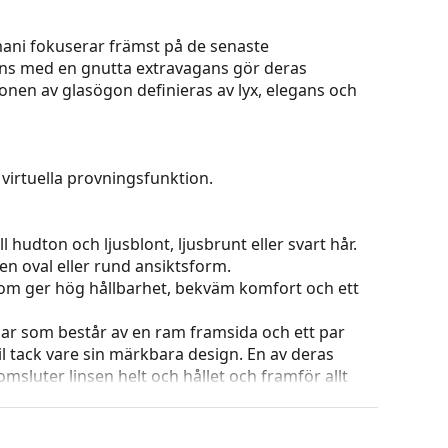
ani fokuserar främst på de senaste
ns med en gnutta extravagans gör deras
onen av glasögon definieras av lyx, elegans och
virtuella provningsfunktion.
 hudton och ljusblont, ljusbrunt eller svart hår.
en oval eller rund ansiktsform.
 som ger hög hållbarhet, bekväm komfort och ett
ar som består av en ram framsida och ett par
l tack vare sin märkbara design. En av deras
omsluter linsen helt och hållet och framför allt
ar alla linser, även linser med högre optisk