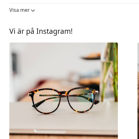
Kön:
Män
Visa mer
Kategori:
Glasögon
Varumärke:
Emporio Armani
Vi är på Instagram!