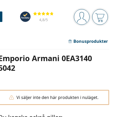
Navigeringsmeny
Recensioner
Du är inloggad
Varukor
4,8
/5
Bonusprodukter
Emporio Armani 0EA3140
5042
Vi säljer inte den här produkten i nuläget.