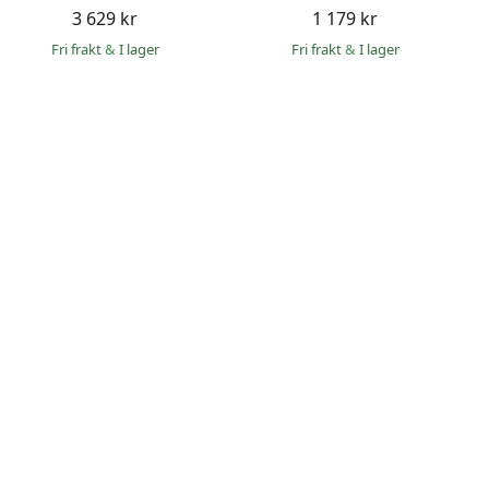
3 629 kr
1 179 kr
Fri frakt
&
I lager
Fri frakt
&
I lager