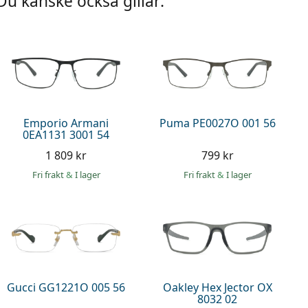
Du kanske också gillar:
Emporio Armani
Puma PE0027O 001 56
0EA1131 3001 54
1 809 kr
799 kr
Fri frakt
&
I lager
Fri frakt
&
I lager
Gucci GG1221O 005 56
Oakley Hex Jector OX
8032 02