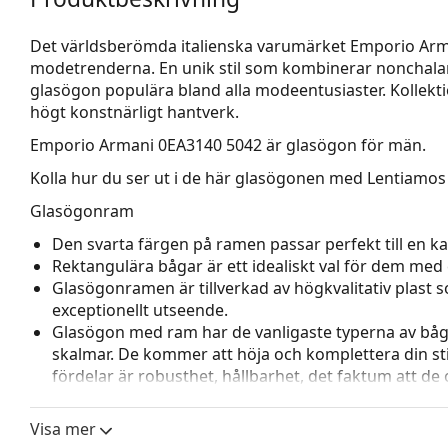
Det världsberömda italienska varumärket Emporio Arm
modetrenderna. En unik stil som kombinerar nonchala
glasögon populära bland alla modeentusiaster. Kollekti
högt konstnärligt hantverk.
Emporio Armani 0EA3140 5042
är glasögon för män.
Kolla hur du ser ut i de här glasögonen med Lentiamos 
Glasögonram
Den svarta färgen på ramen passar perfekt till en kall
Rektangulära bågar är ett idealiskt val för dem med 
Glasögonramen är tillverkad av högkvalitativ plast
exceptionellt utseende.
Glasögon med ram har de vanligaste typerna av båg
skalmar. De kommer att höja och komplettera din sti
fördelar är robusthet, hållbarhet, det faktum att de 
deras skydd mot skador. Den här typen av ramar pass
styrka.
Visa mer