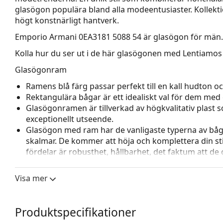
glasögon populära bland alla modeentusiaster. Kollekti
högt konstnärligt hantverk.
Emporio Armani 0EA3181 5088 54
är glasögon för män.
Kolla hur du ser ut i de här glasögonen med Lentiamos 
Glasögonram
Ramens blå färg passar perfekt till en kall hudton och
Rektangulära bågar är ett idealiskt val för dem med 
Glasögonramen är tillverkad av högkvalitativ plast
exceptionellt utseende.
Glasögon med ram har de vanligaste typerna av båg
skalmar. De kommer att höja och komplettera din sti
fördelar är robusthet, hållbarhet, det faktum att de 
deras skydd mot skador. Den här typen av ramar pass
styrka.
Visa mer
Tillbehör
Vi levererar glasögonen i sitt originalfodral. Fodral
Produktspecifikationer
Den medföljande putsduken är idealisk för rengörin