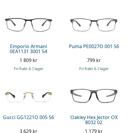
Emporio Armani
Puma PE0027O 001 56
0EA1131 3001 54
1 809 kr
799 kr
Fri frakt
&
I lager
Fri frakt
&
I lager
Gucci GG1221O 005 56
Oakley Hex Jector OX
8032 02
3 629 kr
1 179 kr