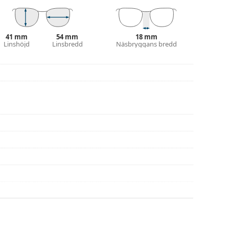
 putsduk.
eller eller kolla in vår
glasögonguide
om du
41 mm
54 mm
18 mm
Linshöjd
Linsbredd
Näsbryggans bredd
na före användning