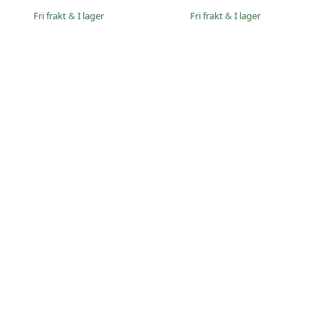
Fri frakt
&
I lager
Fri frakt
&
I lager