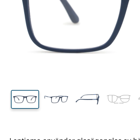
135 mm
Bredd
Linsbred
41 mm
54 mm
Linshöjd
Linsbredd