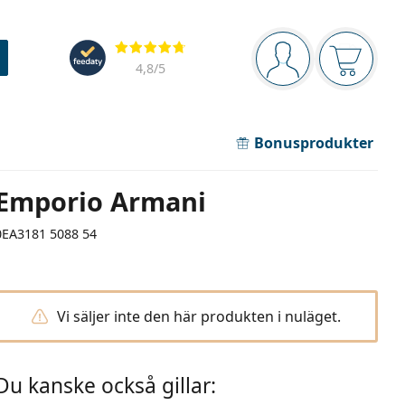
Navigeringsmeny
Recensioner
Du är inloggad
Varukor
4,8
/5
Bonusprodukter
Emporio Armani
0EA3181 5088 54
Vi säljer inte den här produkten i nuläget.
Du kanske också gillar: