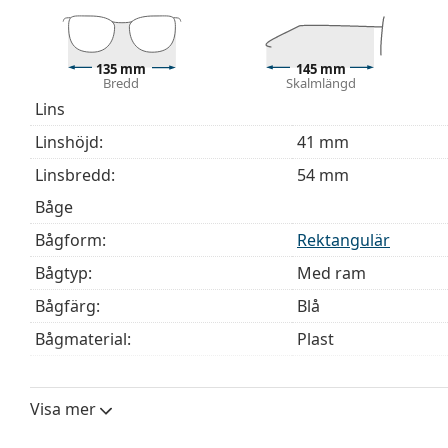
modeller kan komma med en tygpåse i stället för en
Upptäck hela
glasögon
sortimentet för att hitta fler mod
behöver hjälp med att välja ditt par.
135 mm
145 mm
Bredd
Skalmlängd
Detta är en medicinteknisk produkt. Läs instruktioner
Lins
Linshöjd:
41 mm
Linsbredd:
54 mm
Båge
Bågform:
Rektangulär
Bågtyp:
Med ram
Bågfärg:
Blå
Bågmaterial:
Plast
Storlek:
M
Bredd:
135 mm
Visa mer
Skalmlängd:
145 mm