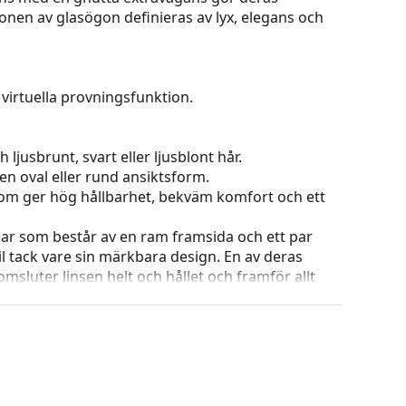
onen av glasögon definieras av lyx, elegans och
virtuella provningsfunktion.
 ljusbrunt, svart eller ljusblont hår.
en oval eller rund ansiktsform.
 som ger hög hållbarhet, bekväm komfort och ett
ar som består av en ram framsida och ett par
l tack vare sin märkbara design. En av deras
omsluter linsen helt och hållet och framför allt
ar alla linser, även linser med högre optisk
ets färg och utformning kan variera.
g och skötsel av glasögon. Observera att vissa