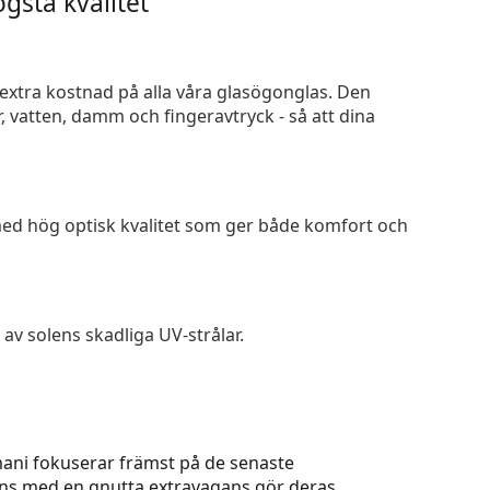
gsta kvalitet
n extra kostnad på alla våra glasögonglas. Den
 vatten, damm och fingeravtryck - så att dina
 med hög optisk kvalitet som ger både komfort och
av solens skadliga UV-strålar.
ani fokuserar främst på de senaste
ns med en gnutta extravagans gör deras