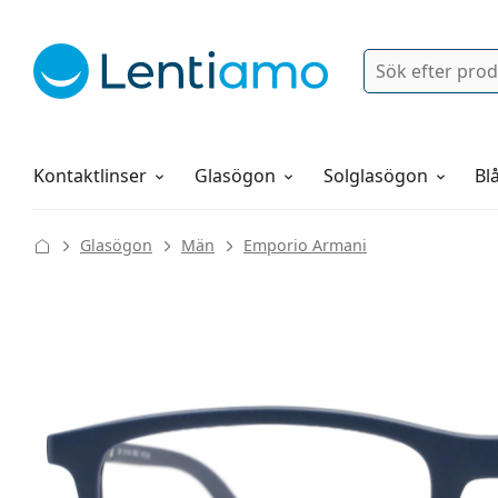
Sök
Logga in
Navigeringsmeny
Linsvätskor
Allt om att handla hos oss
Kontaktlinser
Glasögon
Solglasögon
Blå
Glasögon
Män
Emporio Armani