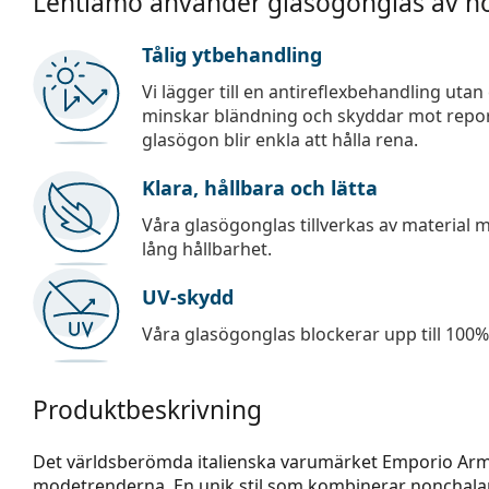
Lentiamo använder glasögonglas av hö
Tålig ytbehandling
Vi lägger till en antireflexbehandling uta
minskar bländning och skyddar mot repor,
glasögon blir enkla att hålla rena.
Klara, hållbara och lätta
Våra glasögonglas tillverkas av material
lång hållbarhet.
UV-skydd
Våra glasögonglas blockerar upp till 100% 
Produktbeskrivning
Det världsberömda italienska varumärket Emporio Arm
modetrenderna. En unik stil som kombinerar nonchala