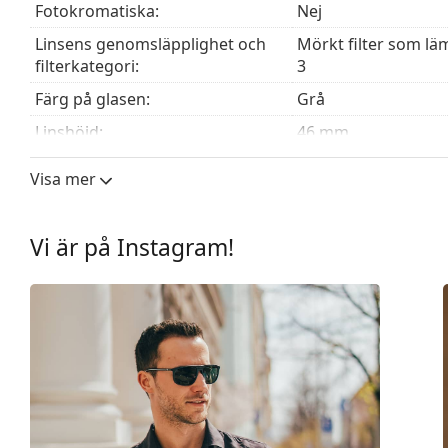
Fotokromatiska:
Nej
Linsens genomsläpplighet och
Mörkt filter som läm
filterkategori:
3
Färg på glasen:
Grå
Linshöjd:
46 mm
Linsbredd:
56 mm
Visa mer
Linsmaterial:
Plast
UV-filter 400:
Ja
Vi är på Instagram!
Båge
Bågform:
Kvadratisk
Bågfärg:
Svart
Bågmaterial:
Plast
Storlek:
M
Bredd:
135 mm