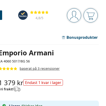
Navigeringsmeny
Recensioner
Du är inloggad
Varukor
4,8
/5
Bonusprodukter
Emporio Armani
EA 4060 5017/8G 56
baserat på 3 recensioner
1 379 kr
Endast 1 kvar i lager
Fri frakt!
I lager.
Skickas idag