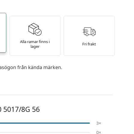
Alla ramar finns i
Fri frakt
lager
 glasögon från kända märken.
0 5017/8G 56
3×
0×