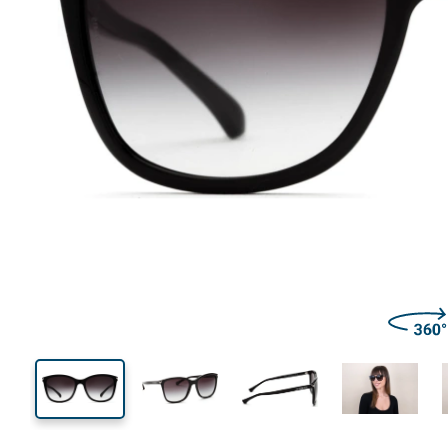
135 mm
Bredd
Linsbred
46 mm
56 mm
Linshöjd
Linsbredd