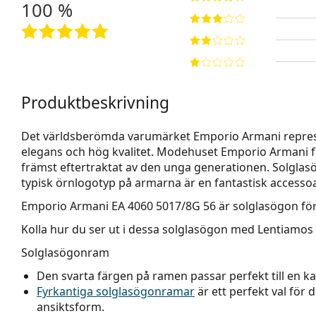
100 %
Produktbeskrivning
Det världsberömda varumärket Emporio Armani represe
elegans och hög kvalitet. Modehuset Emporio Armani f
främst eftertraktat av den unga generationen. Solglas
typisk örnlogotyp på armarna är en fantastisk accessoa
Emporio Armani EA 4060 5017/8G 56
är solglasögon för
Kolla hur du ser ut i dessa solglasögon med Lentiamos 
Solglasögonram
Den svarta färgen på ramen passar perfekt till en kall
Fyrkantiga solglasögonramar
är ett perfekt val för 
ansiktsform.