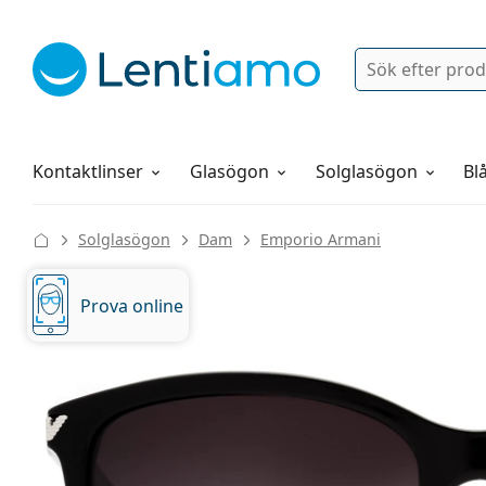
Sök
Logga in
Navigeringsmeny
Linsvätskor
Allt om att handla hos oss
Kontaktlinser
Glasögon
Solglasögon
Blå
Solglasögon
Dam
Emporio Armani
Prova online