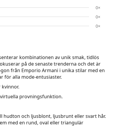
0×
0×
0×
nterar kombinationen av unik smak, tidlös
okuserar på de senaste trenderna och det är
ögon från Emporio Armani i unika stilar med en
r för alla mode-entusiaster.
 kvinnor.
virtuella provningsfunktion.
 hudton och ljusblont, ljusbrunt eller svart hår.
dem med en rund, oval eller triangulär