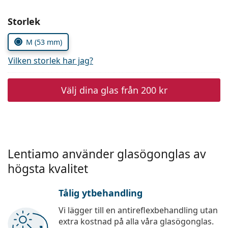
Persol
Välj parametrar
Storlek
Prada
M (53 mm)
Upptäck alla
Vilken storlek har jag?
Välj dina glas från
200 kr
Lentiamo använder glasögonglas av
högsta kvalitet
Tålig ytbehandling
Vi lägger till en antireflexbehandling utan
extra kostnad på alla våra glasögonglas.