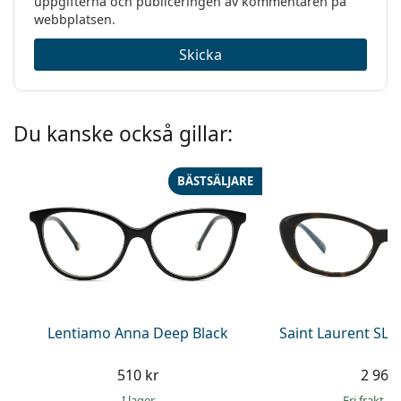
uppgifterna och publiceringen av kommentaren på
webbplatsen.
Skicka
Du kanske också gillar:
BÄSTSÄLJARE
Lentiamo Anna Deep Black
Saint Laurent SL 
510 kr
2 969 
I lager
Fri frakt
&