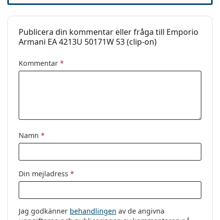
Fjädergångjärn:
Nej
modeller eller kolla in vår
glasögonguide
om du
behöver hjälp med att välja ditt par.
Clip-on:
Ja
Publicera din kommentar eller fråga till Emporio
Detta är en medicinteknisk produkt. Läs
Tillbehör
Armani EA 4213U 50171W 53 (clip-on)
instruktionerna före användning
Fodral:
Ja
Kommentar
*
Putsduk:
Ja
Övrigt
Kön:
Dam
Kategori:
Glasögon
Namn
*
Varumärke:
Emporio Armani
Kod:
0EA4213U 50171W 53
Din mejladress
*
Jag godkänner
behandlingen
av de angivna