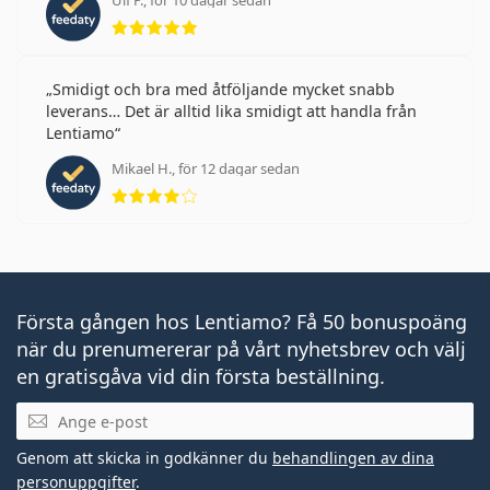
Ulf P., för 10 dagar sedan
Betyg 5 av 5
Smidigt och bra med åtföljande mycket snabb
leverans… Det är alltid lika smidigt att handla från
Lentiamo
Mikael H., för 12 dagar sedan
Betyg 4 av 5
Första gången hos Lentiamo? Få 50 bonuspoäng
när du prenumererar på vårt nyhetsbrev och välj
en gratisgåva vid din första beställning.
Mejladress
Genom att skicka in godkänner du
behandlingen av dina
personuppgifter
.