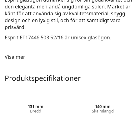
den eleganta men ändå ungdomliga stilen. Märket är
känt för att använda sig av kvalitetsmaterial, snygg
design och en lyxig stil, och för att samtidigt vara
prisvärd.
Esprit ET17446 503 52/16
är unisex-glasögon.
Glasögonram
Visa mer
Den bruna färgen på ramen passar perfekt till en
varm hudton och ljusbrunt, svart eller
mörkblont hår.
Produktspecifikationer
Rektangulära bågar är ett idealiskt val för dem med
en oval eller rund ansiktsform.
Glasögonramen är tillverkad av högkvalitativ plast
som ger hög hållbarhet, bekväm komfort och ett
exceptionellt utseende.
131 mm
140 mm
Bredd
Skalmlängd
Glasögon med ram har de vanligaste typerna av
bågar som består av en ram framsida och ett par
skalmar. De kommer att höja och komplettera din
stil tack vare sin märkbara design. En av deras
35 mm
52 mm
16 mm