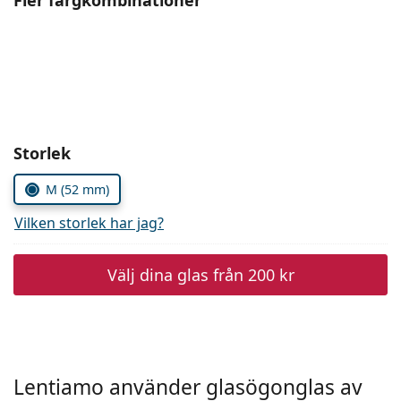
Fler färgkombinationer
Persol
Prada
Upptäck alla
Välj parametrar
Storlek
M (52 mm)
Vilken storlek har jag?
Välj dina glas från
200 kr
Lentiamo använder glasögonglas av