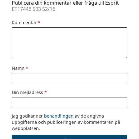
Vikt:
40 g
Publicera din kommentar eller fråga till Esprit
ET17446 503 52/16
Justerbara
Nej
näskuddar:
Kommentar
*
Tillbehör
Fodral:
Ja
Putsduk:
Ja
Övrigt
Kön:
Unisex
Namn
*
Kategori:
Glasögon
Varumärke:
Esprit
Din mejladress
*
Kod:
ET17446 503 52/16
Jag godkänner
behandlingen
av de angivna
uppgifterna och publiceringen av kommentaren på
webbplatsen.