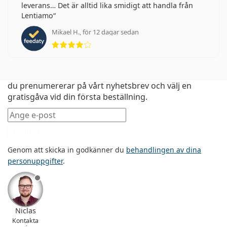
leverans… Det är alltid lika smidigt att handla från
Lentiamo
Mikael H., för 12 dagar sedan
Betyg 4 av 5
Första gången hos Lentiamo? Få 50 bonuspoäng när
du prenumererar på vårt nyhetsbrev och välj en
gratisgåva vid din första beställning.
Mejladress
Registrera
Genom att skicka in godkänner du
behandlingen av dina
personuppgifter
.
Niclas
Kontakta