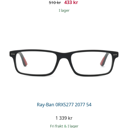
433 kr
510 kr
I lager
Ray-Ban 0RX5277 2077 54
1 339 kr
Fri frakt
&
I lager