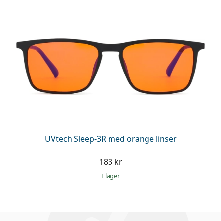
UVtech Sleep-3R med orange linser
183 kr
I lager