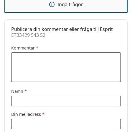
Inga frågor
Fjädergångjärn:
Nej
Tillbehör
Fodral:
Ja
Publicera din kommentar eller fråga till Esprit
ET33429 543 52
Putsduk:
Ja
Övrigt
Kommentar
*
Kön:
Män
Kategori:
Glasögon
Varumärke:
Esprit
Kod:
ET33429 543 52
Namn
*
Din mejladress
*