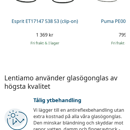
Persol
Prada
Esprit ET17147 538 53 (clip-on)
Puma PE0027
Upptäck alla
1 369 kr
799 
Fri frakt
&
I lager
Fri frakt
&
Lentiamo använder glasögonglas av
högsta kvalitet
Tålig ytbehandling
Vi lägger till en antireflexbehandling utan
extra kostnad på alla våra glasögonglas.
Den minskar bländning och skyddar mot
repor, vatten, damm och fingeravtryck -