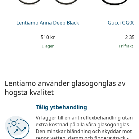
Persol
Prada
Lentiamo Anna Deep Black
Gucci GG002
Upptäck alla
510 kr
2 359 
I lager
Fri frakt
&
Lentiamo använder glasögonglas av
högsta kvalitet
Tålig ytbehandling
Vi lägger till en antireflexbehandling utan
extra kostnad på alla våra glasögonglas.
Den minskar bländning och skyddar mot
repor, vatten, damm och fingeravtryck -