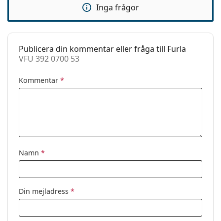
Inga frågor
Fjädergångjärn:
Nej
Tillbehör
Fodral:
Ja
Publicera din kommentar eller fråga till Furla
VFU 392 0700 53
Putsduk:
Ja
Övrigt
Kommentar
*
Kön:
Dam
Kategori:
Glasögon
Varumärke:
Furla
Kod:
VFU 392 0700 53
Namn
*
Din mejladress
*