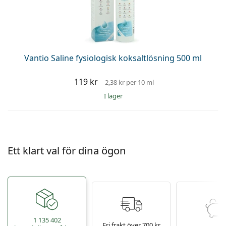
Persol
Prada
Upptäck alla
Vantio Saline fysiologisk koksaltlösning 500 ml
119 kr
2,38 kr
per 10 ml
I lager
Ett klart val för dina ögon
1 135 402
Fri frakt över 700 kr