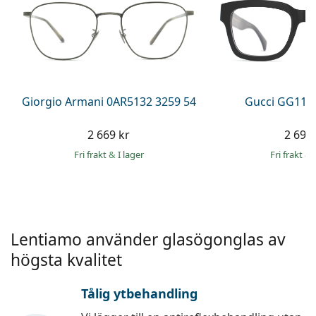
Persol
Prada
Upptäck alla
Giorgio Armani 0AR5132 3259 54
Gucci GG113
2 669 kr
2 699 
Fri frakt
&
I lager
Fri frakt
&
Lentiamo använder glasögonglas av
högsta kvalitet
Tålig ytbehandling