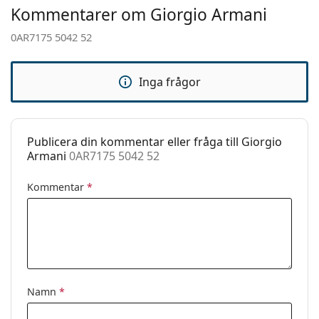
Vikt:
150 g
Kommentarer om Giorgio Armani
instruktionerna före användning
Justerbara
Nej
0AR7175 5042 52
näskuddar:
Clip-on:
Nej
Inga frågor
Tillbehör
Fodral:
Ja
Putsduk:
Ja
Publicera din kommentar eller fråga till Giorgio
Armani
0AR7175 5042 52
Övrigt
Kön:
Män
Kommentar
*
Kategori:
Glasögon
Varumärke:
Giorgio Armani
Kod:
0AR7175 5042 52
Namn
*