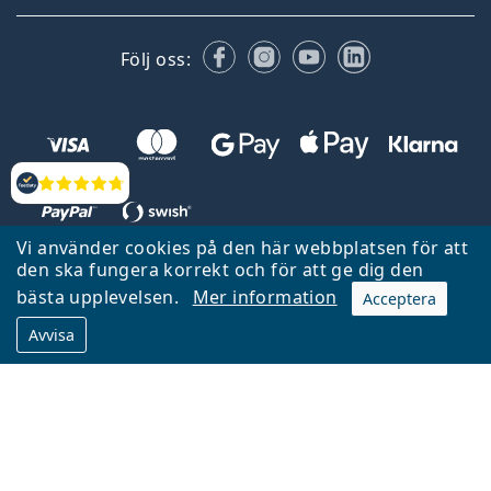
Facebook
Instagram
YouTube
LinkedIn
Följ oss:
Recensioner
Vi använder cookies på den här webbplatsen för att
den ska fungera korrekt och för att ge dig den
Tillbaka till startsidan
Gå upp
bästa upplevelsen.
Mer information
Acceptera
Lentiamo.se ägs och drivs av Lentiamo s.r.o., Tjeckien
Avvisa
Här för dig de senaste 18 åren.