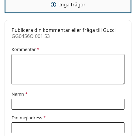
Inga frågor
Clip-on:
Nej
Tillbehör
Fodral:
Ja
Publicera din kommentar eller fråga till Gucci
GG0456O 001 53
Putsduk:
Ja
Övrigt
Kommentar
*
Kön:
Dam
Kategori:
Glasögon
Varumärke:
Gucci
Kod:
GG0456O 001 53
Namn
*
Din mejladress
*