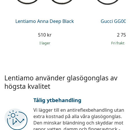
Persol
Prada
Lentiamo Anna Deep Black
Gucci GG009
Upptäck alla
510 kr
2 759 
I lager
Fri frakt
&
Lentiamo använder glasögonglas av
högsta kvalitet
Tålig ytbehandling
Vi lägger till en antireflexbehandling utan
extra kostnad på alla våra glasögonglas.
Den minskar bländning och skyddar mot
repor, vatten, damm och fingeravtryck -