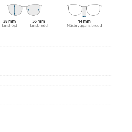
eller eller kolla in vår
glasögonguide
om du
38 mm
56 mm
14 mm
na före användning
Linshöjd
Linsbredd
Näsbryggans bredd