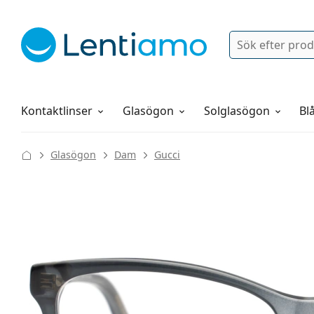
Sök
Logga in
Navigeringsmeny
Linsvätskor
Allt om att handla hos oss
Kontaktlinser
Glasögon
Solglasögon
Blå
Glasögon
Dam
Gucci