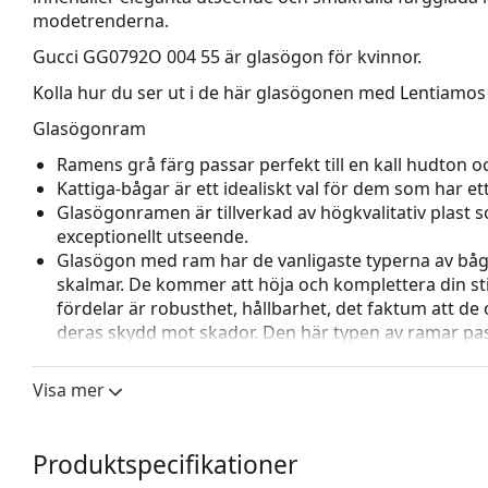
modetrenderna.
Gucci GG0792O 004 55
är glasögon för kvinnor.
Kolla hur du ser ut i de här glasögonen med Lentiamos 
Glasögonram
Ramens grå färg passar perfekt till en kall hudton och
Kattiga-bågar är ett idealiskt val för dem som har et
Glasögonramen är tillverkad av högkvalitativ plast
exceptionellt utseende.
Glasögon med ram har de vanligaste typerna av båg
skalmar. De kommer att höja och komplettera din sti
fördelar är robusthet, hållbarhet, det faktum att de 
deras skydd mot skador. Den här typen av ramar pass
styrka.
Visa mer
Tillbehör
Vi levererar glasögonen i sitt originalfodral. Fodral
Den medföljande putsduken är idealisk för rengörin
Produktspecifikationer
modeller kan komma med en tygpåse i stället för en