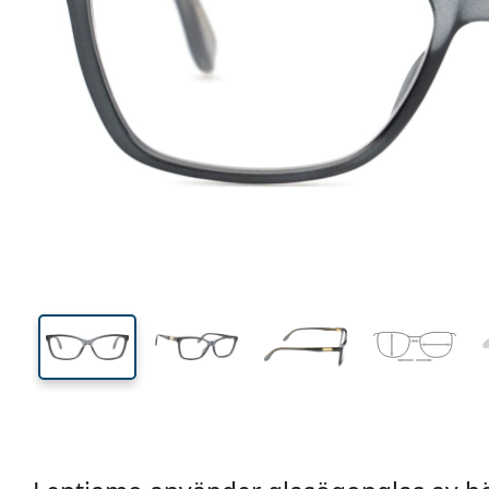
130 mm
Bredd
Linsbred
38 mm
56 mm
Linshöjd
Linsbredd