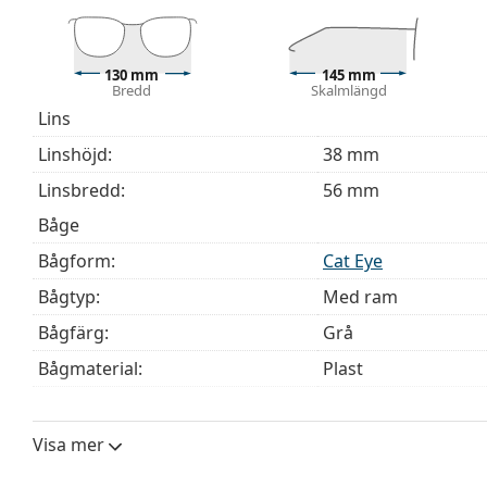
Upptäck hela
glasögon
sortimentet för att hitta fler mod
behöver hjälp med att välja ditt par.
130 mm
145 mm
Detta är en medicinteknisk produkt. Läs instruktioner
Bredd
Skalmlängd
Lins
Linshöjd:
38 mm
Linsbredd:
56 mm
Båge
Bågform:
Cat Eye
Bågtyp:
Med ram
Bågfärg:
Grå
Bågmaterial:
Plast
Storlek:
M
Bredd:
130 mm
Visa mer
Skalmlängd:
145 mm