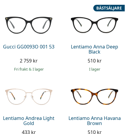
BÄSTSÄLJARE
Gucci GG0093O 001 53
Lentiamo Anna Deep
Black
2 759 kr
510 kr
Fri frakt
&
I lager
I lager
Lentiamo Andrea Light
Lentiamo Anna Havana
Gold
Brown
433 kr
510 kr