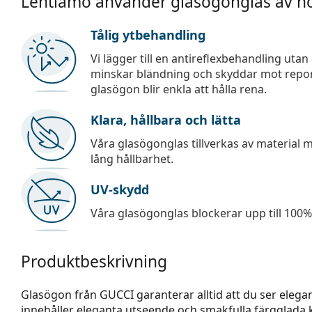
Lentiamo använder glasögonglas av hö
Tålig ytbehandling
Vi lägger till en antireflexbehandling uta
minskar bländning och skyddar mot repor,
glasögon blir enkla att hålla rena.
Klara, hållbara och lätta
Våra glasögonglas tillverkas av material
lång hållbarhet.
UV-skydd
Våra glasögonglas blockerar upp till 100% 
Produktbeskrivning
Glasögon från GUCCI garanterar alltid att du ser elegan
innehåller eleganta utseende och smakfulla färgglada