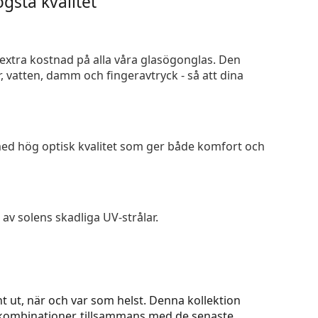
gsta kvalitet
n extra kostnad på alla våra glasögonglas. Den
 vatten, damm och fingeravtryck - så att dina
 med hög optisk kvalitet som ger både komfort och
av solens skadliga UV-strålar.
t ut, när och var som helst. Denna kollektion
 kombinationer, tillsammans med de senaste