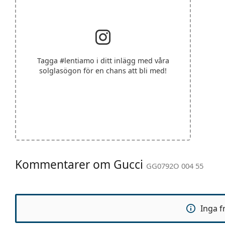
Tagga
#lentiamo
i ditt inlägg med våra
solglasögon för en chans att bli med!
Kommentarer om Gucci
GG0792O 004 55
Inga f