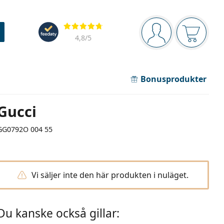
Navigeringsmeny
Recensioner
Du är inloggad
Varukor
4,8
/5
Bonusprodukter
Gucci
GG0792O 004 55
Vi säljer inte den här produkten i nuläget.
Du kanske också gillar: