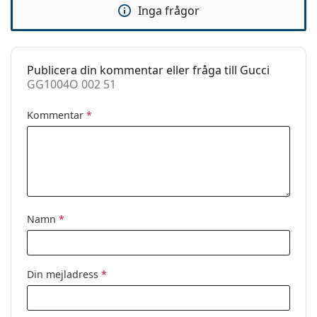
Inga frågor
Fjädergångjärn:
Nej
Clip-on:
Nej
Tillbehör
Publicera din kommentar eller fråga till Gucci
GG1004O 002 51
Fodral:
Ja
Putsduk:
Ja
Kommentar
*
Övrigt
Kön:
Dam
Kategori:
Glasögon
Varumärke:
Gucci
Namn
*
Kod:
GG1004O 002 51
Din mejladress
*