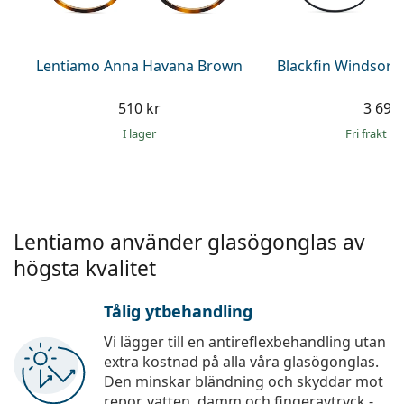
Persol
Prada
Lentiamo Anna Havana Brown
Blackfin Windsor 
Upptäck alla
510 kr
3 699 
I lager
Fri frakt
&
Lentiamo använder glasögonglas av
högsta kvalitet
Tålig ytbehandling
Vi lägger till en antireflexbehandling utan
extra kostnad på alla våra glasögonglas.
Den minskar bländning och skyddar mot
repor, vatten, damm och fingeravtryck -