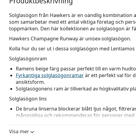
Produktbeskrivning
Solglasögon från Hawkers är en oändlig kombination av 
som samarbetar med ett antal viktiga företag och person
toppmärken. Den här kollektionen av solglasögon är färg
Hawkers Champagne Runway
är unisex-solglasögon.
Kolla hur du ser ut i dessa solglasögon med Lentiamos 
Solglasögonram
Ramens beige färg passar perfekt till en varm hudto
Fyrkantiga solglasögonramar
är ett perfekt val för 
ansiktsform.
Solglasögonens ram är tillverkad av högkvalitativ 
Solglasögon lins
De bruna linserna blockerar blått ljus något, filtrera
mångsidiga och rekommenderas för personer med 
Solglasögonen har
gradientlinser
som är tonade uppi
Den mörkaste färgen upptill gör det möjligt att filtre
Visa mer
tillräcklig synlighet. Denna linsbehandling ger bättre