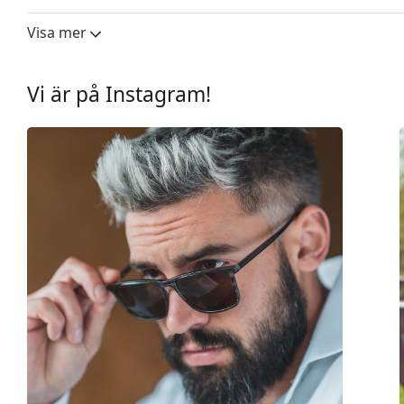
Linsbredd:
58 mm
Visa mer
Linsmaterial:
Plast
UV-filter 400:
Ja
Vi är på Instagram!
Båge
Bågform:
Kvadratisk
Bågfärg:
Beige
Bågmaterial:
Plast
Storlek:
L
Bredd:
141 mm
Skalmlängd:
145 mm
Näsbryggans bredd:
15 mm
Vikt:
125 g
Justerbara näskuddar:
Nej