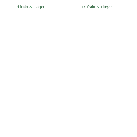
Fri frakt
&
I lager
Fri frakt
&
I lager