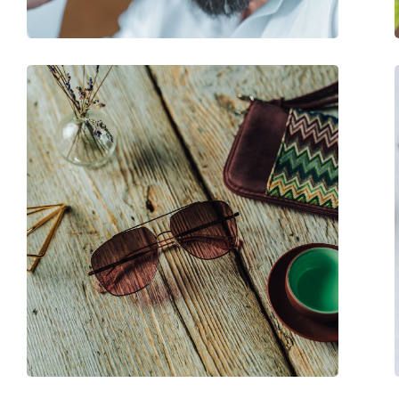
Fjädergångjärn:
Nej
Tillbehör
Fodral:
Nej
Putsduk:
Nej
Övrigt
Kön:
Unisex
Kategori:
Solglasögon
Varumärke:
Hawkers
Användning:
Enligt mode
Kod:
Champagne Runwa