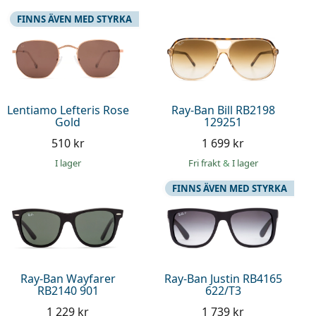
FINNS ÄVEN MED STYRKA
Lentiamo Lefteris Rose
Ray-Ban Bill RB2198
Gold
129251
510 kr
1 699 kr
I lager
Fri frakt
&
I lager
FINNS ÄVEN MED STYRKA
Ray-Ban Wayfarer
Ray-Ban Justin RB4165
RB2140 901
622/T3
1 229 kr
1 739 kr