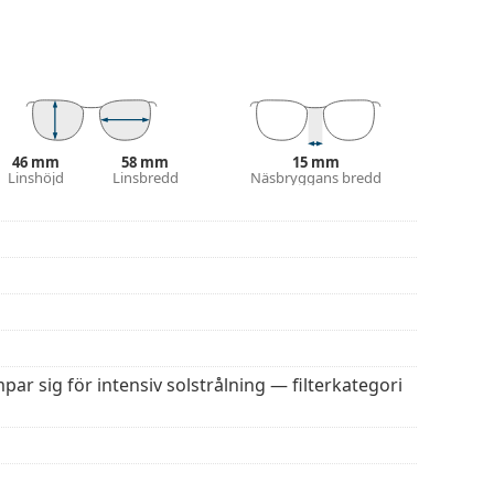
 den nedre delen av linsen samtidigt som den
rdelar är den låga vikten och sprickbeständig­
ydd mot solljus. Solglasögonens linser har ett
). De är lämpliga för intensiv solexponering på
46 mm
58 mm
15 mm
Linshöjd
Linsbredd
Näsbryggans bredd
fler modeller från populära märken.
par sig för intensiv solstrålning — filterkategori