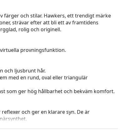
färger och stilar. Hawkers, ett trendigt märke
er, strävar efter att bli ett av framtidens
glad, rolig och originell.
virtuella provningsfunktion.
n och ljusbrunt hår.
dem med en rund, oval eller triangulär
plast som ger hög hållbarhet och bekväm komfort.
r reflexer och ger en klarare syn. De är
närsynthet.
från och ner där linsens nedersta del är ljusast.
ra direkt solljus och den ljusare färgen nedtill ger
 orientering i rummet och är idealisk för till