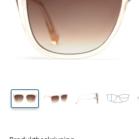
141 mm
Bredd
Linsbred
46 mm
58 mm
Linshöjd
Linsbredd