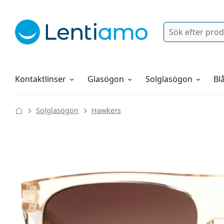
Sök
Logga in
Navigeringsmeny
Linsvätskor
Allt om att handla hos oss
Kontaktlinser
Glasögon
Solglasögon
Blå
Solglasögon
Hawkers