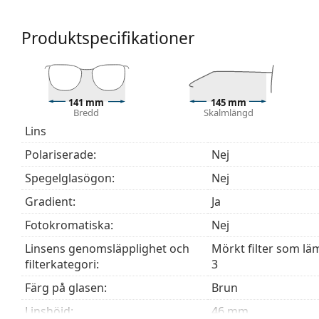
exempel bilförare, eftersom den ger tydligare syn i
minskar bländning uppifrån.
Produktspecifikationer
Linserna är tillverkade av plast, vars obestridliga fö
heten.
Solglasögonen har UV 400-skydd, vilket ger 100 % sk
solfilter av kategori 3 (ljusgenomsläpplig­het 8–18 %
141 mm
145 mm
stranden eller i staden.
Bredd
Skalmlängd
Lins
Upptäck hela vårt
solglasögon
sortiment för att hitta 
Polariserade:
Nej
Spegelglasögon:
Nej
Gradient:
Ja
Fotokromatiska:
Nej
Linsens genomsläpplighet och
Mörkt filter som läm
filterkategori:
3
Färg på glasen:
Brun
Linshöjd:
46 mm