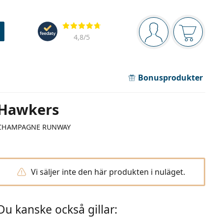
Navigeringsmeny
Recensioner
Du är inloggad
Varukor
4,8
/5
Bonusprodukter
Hawkers
CHAMPAGNE RUNWAY
Vi säljer inte den här produkten i nuläget.
Du kanske också gillar: