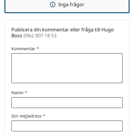
Inga frågor
behöver hjälp med att välja ditt par.
Fjädergångjärn:
Ja
Detta är en medicinteknisk produkt. Läs
Tillbehör
instruktionerna före användning
Fodral:
Ja
Publicera din kommentar eller fråga till Hugo
Boss
0962 807 18 53
Putsduk:
Ja
Övrigt
Kommentar
*
Kön:
Män
Kategori:
Glasögon
Varumärke:
Hugo Boss
Kod:
0962 807 18 53
Namn
*
Din mejladress
*