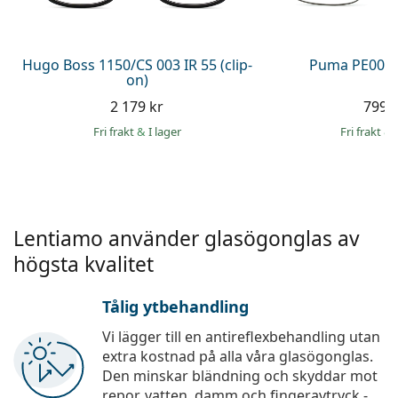
Persol
Prada
Hugo Boss 1150/CS 003 IR 55 (clip-
Puma PE0027
on)
Upptäck alla
2 179 kr
799 
Fri frakt
&
I lager
Fri frakt
&
Lentiamo använder glasögonglas av
högsta kvalitet
Tålig ytbehandling
Vi lägger till en antireflexbehandling utan
extra kostnad på alla våra glasögonglas.
Den minskar bländning och skyddar mot
repor, vatten, damm och fingeravtryck -