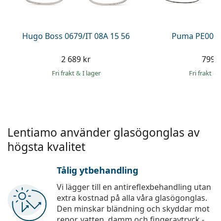
Persol
Prada
Hugo Boss 0679/IT 08A 15 56
Puma PE0027
Upptäck alla
2 689 kr
799 
Fri frakt
&
I lager
Fri frakt
&
Lentiamo använder glasögonglas av
högsta kvalitet
Tålig ytbehandling
Vi lägger till en antireflexbehandling utan
extra kostnad på alla våra glasögonglas.
Den minskar bländning och skyddar mot
repor, vatten, damm och fingeravtryck -