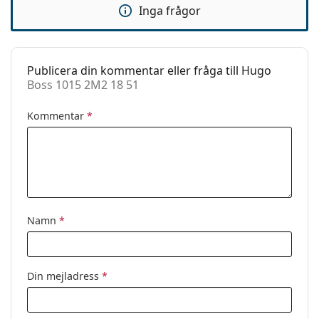
Inga frågor
Tillbehör
Fodral:
Ja
Putsduk:
Ja
Publicera din kommentar eller fråga till Hugo
Boss 1015 2M2 18 51
Övrigt
Kön:
Män
Kommentar
*
Kategori:
Glasögon
Varumärke:
Hugo Boss
Kod:
Boss 1015 2M2 18 51
Namn
*
Din mejladress
*