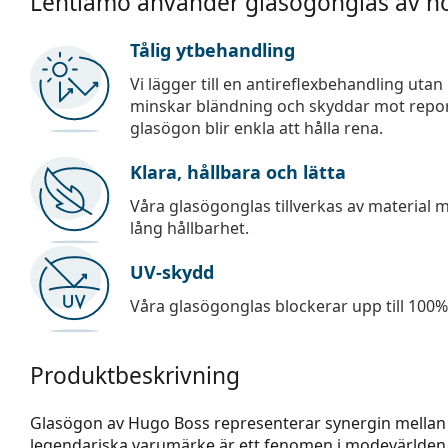
Lentiamo använder glasögonglas av hö
Tålig ytbehandling
Vi lägger till en antireflexbehandling uta
minskar bländning och skyddar mot repor,
glasögon blir enkla att hålla rena.
Klara, hållbara och lätta
Våra glasögonglas tillverkas av material
lång hållbarhet.
UV-skydd
Våra glasögonglas blockerar upp till 100% 
Produktbeskrivning
Glasögon av Hugo Boss representerar synergin mellan u
legendariska varumärke är ett fenomen i modevärlden. D