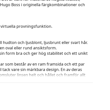
v Hugo Boss i originella färgkombinationer och
virtuella provningsfunktion.
 hudton och ljusblont, ljusbrunt eller svart hår.
en oval eller rund ansiktsform.
in form bra och ger hög stabilitet och ett unikt
ar som består av en ram framsida och ett par
l tack vare sin märkbara design. En av deras
omsluter linsen helt och hållet och framför allt
ar alla linser, även linser med högre optisk
 ändra positionen och passformen på dina
uddarna bör alltid utföras av en erfaren optiker
åga på mer än 90°, vilket ger högre komfort.