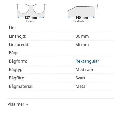
Bågarna är mer motståndskraftiga mot skador och be
Tillbehör
137 mm
140 mm
Vi levererar glasögonen i sitt originalfodral. Fodral
Bredd
Skalmlängd
Den medföljande putsduken är idealisk för rengörin
Lins
modeller kan komma med en tygpåse i stället för en
Linshöjd:
36 mm
Upptäck hela
glasögon
sortimentet för att hitta fler mod
Linsbredd:
56 mm
behöver hjälp med att välja ditt par.
Båge
Detta är en medicinteknisk produkt. Läs instruktioner
Bågform:
Rektangulär
Bågtyp:
Med ram
Bågfärg:
Svart
Bågmaterial:
Metall
Storlek:
M
Bredd:
137 mm
Visa mer
Skalmlängd:
140 mm