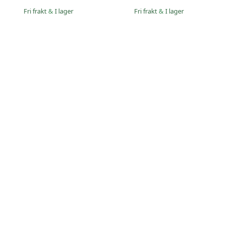
Fri frakt
&
I lager
Fri frakt
&
I lager