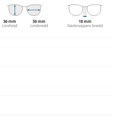
håller sin rätta passform längre.
36 mm
56 mm
18 mm
ets färg och utformning kan variera.
Linshöjd
Linsbredd
Näsbryggans bredd
g och skötsel av glasögon. Observera att vissa
 putsduk.
eller eller kolla in vår
glasögonguide
om du
na före användning