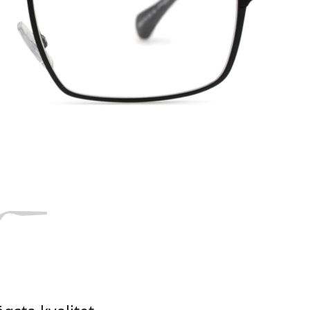
56
18
140
140 mm
Skalmlängd
d
Näsbryggans
Skalmlängd
bredd
18 mm
Näsbryggans bredd