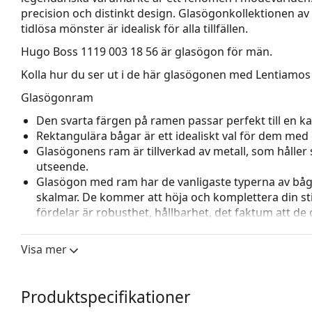
precision och distinkt design. Glasögonko­llektionen a
tidlösa mönster är idealisk för alla tillfällen.
Hugo Boss 1119 003 18 56
är glasögon för män.
Kolla hur du ser ut i de här glasögonen med Lentiamos 
Glasögonram
Den svarta färgen på ramen passar perfekt till en kall
Rektangulära bågar är ett idealiskt val för dem med 
Glasögonens ram är tillverkad av metall, som håller s
utseende.
Glasögon med ram har de vanligaste typerna av båg
skalmar. De kommer att höja och komplettera din sti
fördelar är robusthet, hållbarhet, det faktum att de 
deras skydd mot skador. Den här typen av ramar pass
styrka.
Visa mer
Justerbara näskuddar gör det möjligt att försiktigt
glasögon för att ge högre komfort. Justering av näsk
för att förhindra skador eller att de går sönder.
Produktspecifikationer
Fjädergångjärn ger skalmarna en större rörelseförm