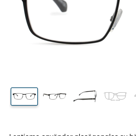
137 mm
Bredd
Linsbred
36 mm
56 mm
Linshöjd
Linsbredd