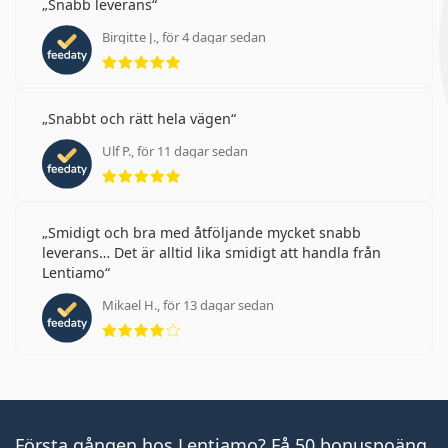
Snabb leverans
Birgitte J., för 4 dagar sedan
Betyg 5 av 5
Snabbt och rätt hela vägen
Ulf P., för 11 dagar sedan
Betyg 5 av 5
Smidigt och bra med åtföljande mycket snabb
leverans… Det är alltid lika smidigt att handla från
Lentiamo
Mikael H., för 13 dagar sedan
Betyg 4 av 5
Första gången hos Lentiamo? Få 50 bonuspoäng