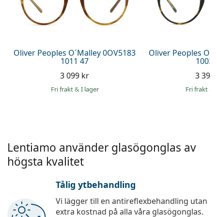
Ögondroppar
Gucci
Alla linsvätskor
Online
Upptäck alla
Persol
Prada
Oliver Peoples O´Malley 0OV5183
Oliver Peoples O´
1011 47
1003 
Upptäck alla
3 099 kr
3 399 
Fri frakt
&
I lager
Fri frakt
&
Lentiamo använder glasögonglas av
högsta kvalitet
Tålig ytbehandling
Vi lägger till en antireflexbehandling utan
extra kostnad på alla våra glasögonglas.