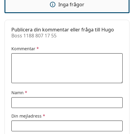
Inga frågor
Fjädergångjärn:
Nej
Tillbehör
Fodral:
Ja
Publicera din kommentar eller fråga till Hugo
Boss 1188 807 17 55
Putsduk:
Ja
Övrigt
Kommentar
*
Kön:
Män
Kategori:
Glasögon
Varumärke:
Hugo Boss
Kod:
Boss 1188 807 17 55
Namn
*
Din mejladress
*