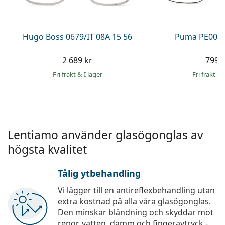
Persol
Prada
Hugo Boss 0679/IT 08A 15 56
Puma PE0027
Upptäck alla
2 689 kr
799 
Fri frakt
&
I lager
Fri frakt
&
Lentiamo använder glasögonglas av
högsta kvalitet
Tålig ytbehandling
Vi lägger till en antireflexbehandling utan
extra kostnad på alla våra glasögonglas.
Den minskar bländning och skyddar mot
repor, vatten, damm och fingeravtryck -