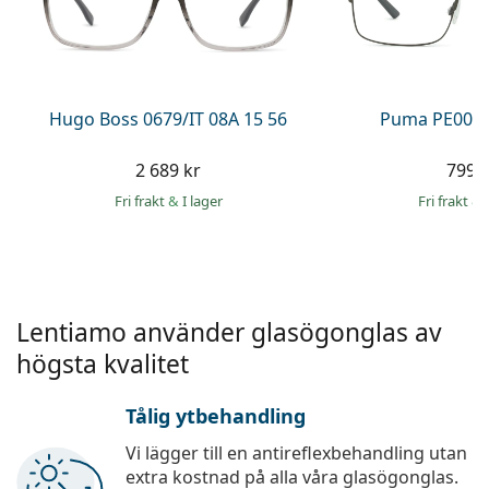
Ögondroppar
Gucci
Alla linsvätskor
Online
Upptäck alla
Persol
Prada
Hugo Boss 0679/IT 08A 15 56
Puma PE0027
Upptäck alla
2 689 kr
799 
Fri frakt
&
I lager
Fri frakt
&
Lentiamo använder glasögonglas av
högsta kvalitet
Tålig ytbehandling
Vi lägger till en antireflexbehandling utan
extra kostnad på alla våra glasögonglas.