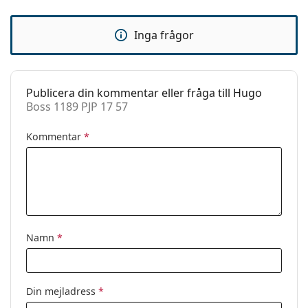
Justerbara
Nej
näskuddar:
Inga frågor
Tillbehör
Fodral:
Ja
Putsduk:
Ja
Publicera din kommentar eller fråga till Hugo
Boss 1189 PJP 17 57
Övrigt
Kön:
Män
Kommentar
*
Kategori:
Glasögon
Varumärke:
Hugo Boss
Kod:
Boss 1189 PJP 17 57
Namn
*
Din mejladress
*