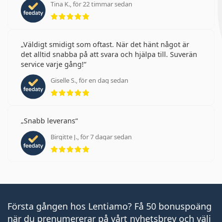
Tina K., för 22 timmar sedan
Betyg 5 av 5
Väldigt smidigt som oftast. När det hänt något är
det alltid snabba på att svara och hjälpa till. Suverän
service varje gång!
Giselle S., för en dag sedan
Betyg 5 av 5
Snabb leverans
Birgitte J., för 7 dagar sedan
Betyg 5 av 5
Första gången hos Lentiamo? Få 50 bonuspoäng
när du prenumererar på vårt nyhetsbrev och välj