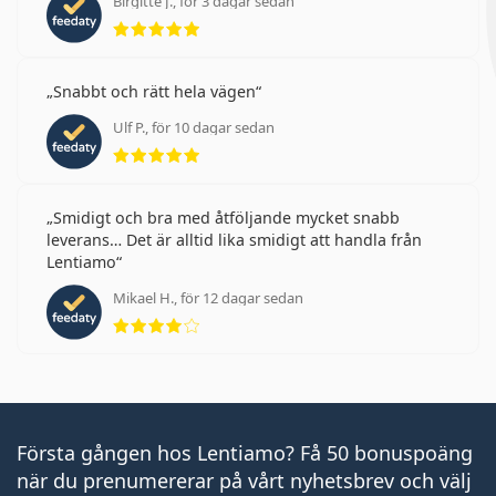
Birgitte J., för 3 dagar sedan
Betyg 5 av 5
Snabbt och rätt hela vägen
Ulf P., för 10 dagar sedan
Betyg 5 av 5
Smidigt och bra med åtföljande mycket snabb
leverans… Det är alltid lika smidigt att handla från
Lentiamo
Mikael H., för 12 dagar sedan
Betyg 4 av 5
Första gången hos Lentiamo? Få 50 bonuspoäng
när du prenumererar på vårt nyhetsbrev och välj