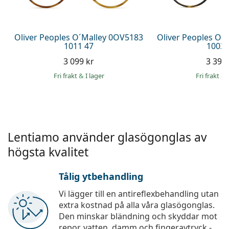
Persol
Prada
Oliver Peoples O´Malley 0OV5183
Oliver Peoples O´
1011 47
1003 
Upptäck alla
3 099 kr
3 399 
Fri frakt
&
I lager
Fri frakt
&
Lentiamo använder glasögonglas av
högsta kvalitet
Tålig ytbehandling
Vi lägger till en antireflexbehandling utan
extra kostnad på alla våra glasögonglas.
Den minskar bländning och skyddar mot
repor, vatten, damm och fingeravtryck -