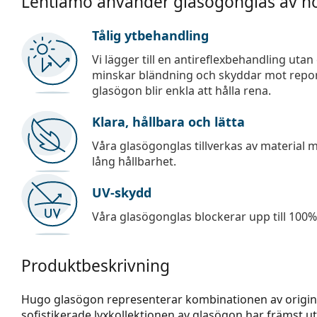
Lentiamo använder glasögonglas av hö
Tålig ytbehandling
Vi lägger till en antireflexbehandling uta
minskar bländning och skyddar mot repor,
glasögon blir enkla att hålla rena.
Klara, hållbara och lätta
Våra glasögonglas tillverkas av material
lång hållbarhet.
UV-skydd
Våra glasögonglas blockerar upp till 100% 
Produktbeskrivning
Hugo glasögon representerar kombinationen av origina
sofistikerade lyxkollektionen av glasögon har främst u