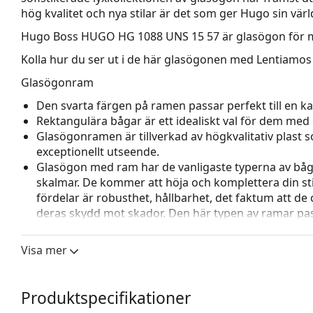
hög kvalitet och nya stilar är det som ger Hugo sin vä
Hugo Boss HUGO HG 1088 UNS 15 57
är glasögon för 
Kolla hur du ser ut i de här glasögonen med Lentiamos 
Glasögonram
Den svarta färgen på ramen passar perfekt till en kall
Rektangulära bågar är ett idealiskt val för dem med 
Glasögonramen är tillverkad av högkvalitativ plast
exceptionellt utseende.
Glasögon med ram har de vanligaste typerna av båg
skalmar. De kommer att höja och komplettera din sti
fördelar är robusthet, hållbarhet, det faktum att de 
deras skydd mot skador. Den här typen av ramar pass
styrka.
Visa mer
Tillbehör
Vi levererar glasögonen i sitt originalfodral. Fodral
Den medföljande putsduken är idealisk för rengörin
Produktspecifikationer
modeller kan komma med en tygpåse i stället för en