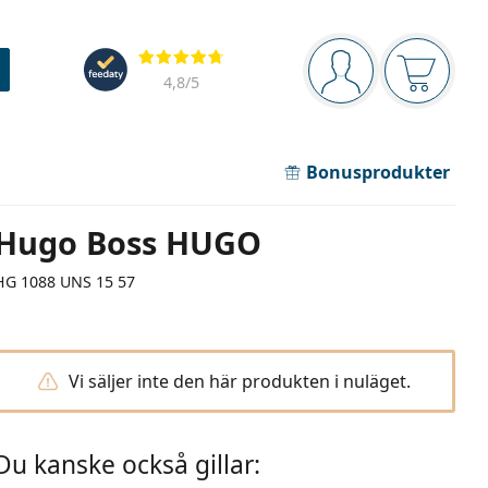
Navigeringsmeny
Recensioner
Du är inloggad
Varukor
4,8
/5
Bonusprodukter
Hugo Boss HUGO
HG 1088 UNS 15 57
Vi säljer inte den här produkten i nuläget.
Du kanske också gillar: