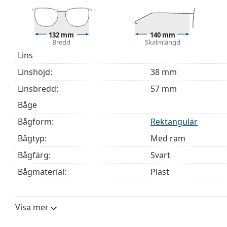
Upptäck hela
glasögon
sortimentet för att hitta fler mod
behöver hjälp med att välja ditt par.
132 mm
140 mm
Detta är en medicinteknisk produkt. Läs instruktioner
Bredd
Skalmlängd
Lins
Linshöjd:
38 mm
Linsbredd:
57 mm
Båge
Bågform:
Rektangulär
Bågtyp:
Med ram
Bågfärg:
Svart
Bågmaterial:
Plast
Storlek:
M
Bredd:
132 mm
Visa mer
Skalmlängd:
140 mm