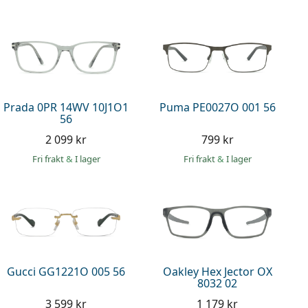
Prada 0PR 14WV 10J1O1
Puma PE0027O 001 56
56
2 099 kr
799 kr
Fri frakt
&
I lager
Fri frakt
&
I lager
Gucci GG1221O 005 56
Oakley Hex Jector OX
8032 02
3 599 kr
1 179 kr