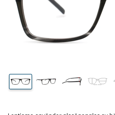
132 mm
Bredd
Linsbred
38 mm
57 mm
Linshöjd
Linsbredd