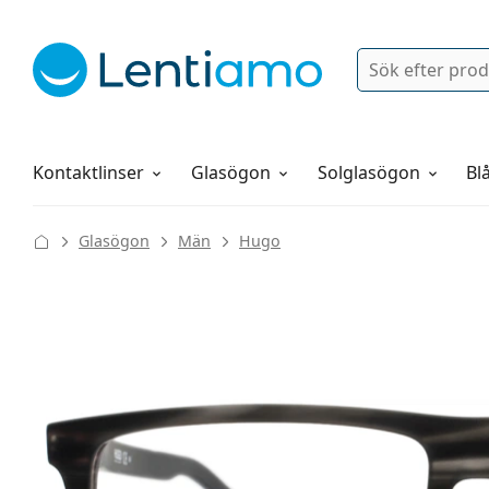
Sök
Logga in
Navigeringsmeny
Linsvätskor
Allt om att handla hos oss
Kontaktlinser
Glasögon
Solglasögon
Blå
Glasögon
Män
Hugo