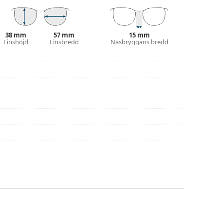
eller eller kolla in vår
glasögonguide
om du
38 mm
57 mm
15 mm
na före användning
Linshöjd
Linsbredd
Näsbryggans bredd