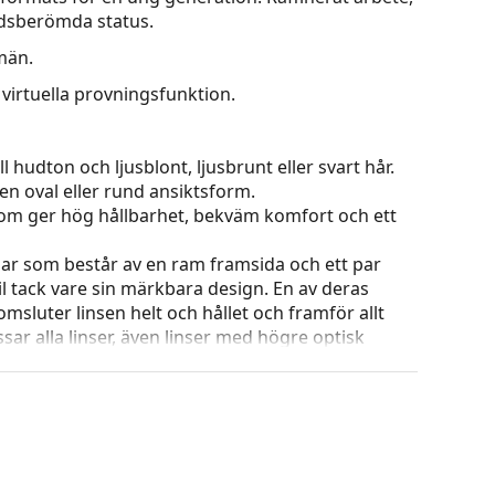
rldsberömda status.
män.
virtuella provningsfunktion.
 hudton och ljusblont, ljusbrunt eller svart hår.
en oval eller rund ansiktsform.
 som ger hög hållbarhet, bekväm komfort och ett
ar som består av en ram framsida och ett par
l tack vare sin märkbara design. En av deras
omsluter linsen helt och hållet och framför allt
ar alla linser, även linser med högre optisk
ets färg och utformning kan variera.
g och skötsel av glasögon. Observera att vissa
 putsduk.