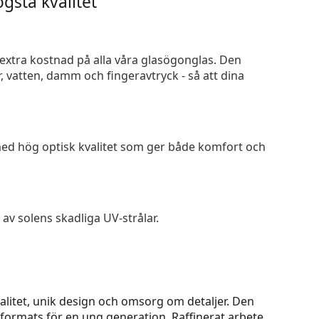
gsta kvalitet
n extra kostnad på alla våra glasögonglas. Den
 vatten, damm och fingeravtryck - så att dina
 med hög optisk kvalitet som ger både komfort och
av solens skadliga UV-strålar.
litet, unik design och omsorg om detaljer. Den
tformats för en ung generation. Raffinerat arbete,