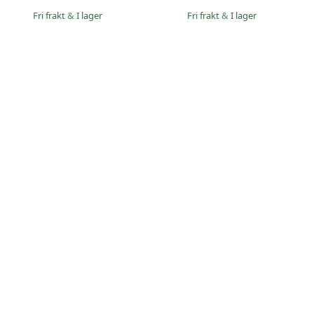
Fri frakt
&
I lager
Fri frakt
&
I lager