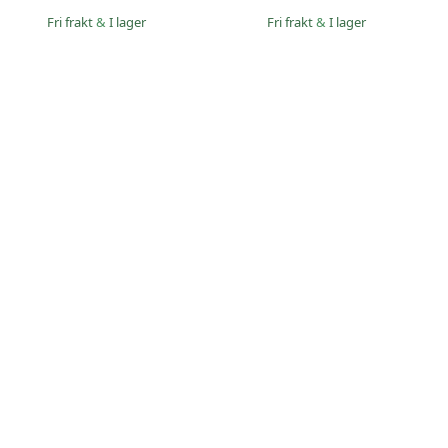
Fri frakt
&
I lager
Fri frakt
&
I lager