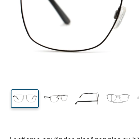
143 mm
Bredd
Linsbred
44 mm
60 mm
Linshöjd
Linsbredd