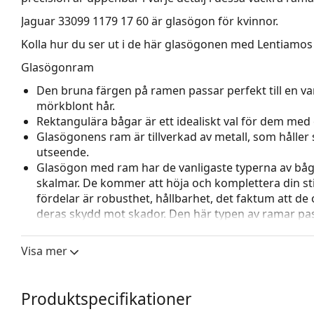
Jaguar 33099 1179 17 60
är glasögon för kvinnor.
Kolla hur du ser ut i de här glasögonen med Lentiamos 
Glasögonram
Den bruna färgen på ramen passar perfekt till en va
mörkblont hår.
Rektangulära bågar är ett idealiskt val för dem med 
Glasögonens ram är tillverkad av metall, som håller s
utseende.
Glasögon med ram har de vanligaste typerna av båg
skalmar. De kommer att höja och komplettera din sti
fördelar är robusthet, hållbarhet, det faktum att de 
deras skydd mot skador. Den här typen av ramar pass
styrka.
Justerbara näskuddar gör det möjligt att försiktigt
Visa mer
glasögon för att ge högre komfort. Justering av näsk
för att förhindra skador eller att de går sönder.
Produktspecifikationer
Tillbehör