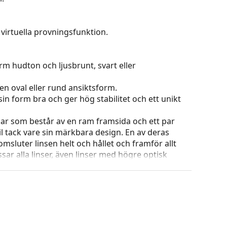
virtuella provningsfunktion.
rm hudton och ljusbrunt, svart eller
en oval eller rund ansiktsform.
in form bra och ger hög stabilitet och ett unikt
ar som består av en ram framsida och ett par
l tack vare sin märkbara design. En av deras
omsluter linsen helt och hållet och framför allt
ar alla linser, även linser med högre optisk
 ändra positionen och passformen på dina
uddarna bör alltid utföras av en erfaren optiker