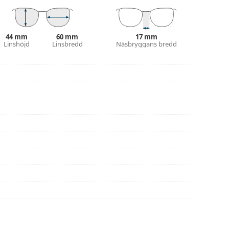
ets färg och utformning kan variera.
eller eller kolla in vår
glasögonguide
om du
44 mm
60 mm
17 mm
Linshöjd
Linsbredd
Näsbryggans bredd
na före användning