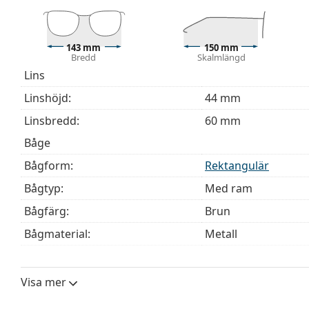
Vi levererar glasögonen i sitt originalfodral. Fodral
Upptäck hela
glasögon
sortimentet för att hitta fler mod
behöver hjälp med att välja ditt par.
143 mm
150 mm
Bredd
Skalmlängd
Detta är en medicinteknisk produkt. Läs instruktioner
Lins
Linshöjd:
44 mm
Linsbredd:
60 mm
Båge
Bågform:
Rektangulär
Bågtyp:
Med ram
Bågfärg:
Brun
Bågmaterial:
Metall
Storlek:
L
Bredd:
143 mm
Visa mer
Skalmlängd:
150 mm