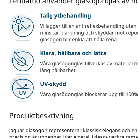
Lentiamo använder glasögonglas av hö
Tålig ytbehandling
Vi lägger till en antireflexbehandling uta
minskar bländning och skyddar mot repor,
glasögon blir enkla att hålla rena.
Klara, hållbara och lätta
Våra glasögonglas tillverkas av material
lång hållbarhet.
UV-skydd
Våra glasögonglas blockerar upp till 100% 
Produktbeskrivning
Jaguar glasögon representerar klassisk elegans och en 
precision är uppenbar i varje detalj i dessa vackra rama