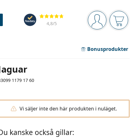
Navigeringsmeny
Recensioner
Du är inloggad
Varukor
4,8
/5
Bonusprodukter
Jaguar
33099 1179 17 60
Vi säljer inte den här produkten i nuläget.
Du kanske också gillar: