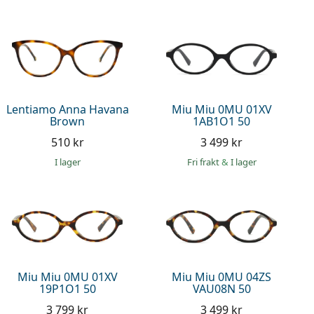
Lentiamo Anna Havana
Miu Miu 0MU 01XV
Brown
1AB1O1 50
510 kr
3 499 kr
I lager
Fri frakt
&
I lager
Miu Miu 0MU 01XV
Miu Miu 0MU 04ZS
19P1O1 50
VAU08N 50
3 799 kr
3 499 kr