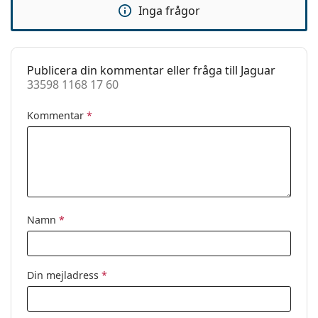
Inga frågor
Tillbehör
Fodral:
Ja
Putsduk:
Nej
Publicera din kommentar eller fråga till Jaguar
33598 1168 17 60
Övrigt
Kön:
Dam
Kommentar
*
Kategori:
Glasögon
Varumärke:
Jaguar
Kod:
33598 1168 17 60
Namn
*
Din mejladress
*