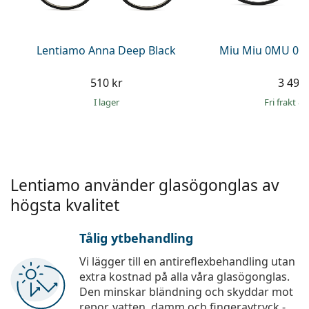
Persol
Prada
Lentiamo Anna Deep Black
Miu Miu 0MU 01
Upptäck alla
510 kr
3 499 
I lager
Fri frakt
&
Lentiamo använder glasögonglas av
högsta kvalitet
Tålig ytbehandling
Vi lägger till en antireflexbehandling utan
extra kostnad på alla våra glasögonglas.
Den minskar bländning och skyddar mot
repor, vatten, damm och fingeravtryck -