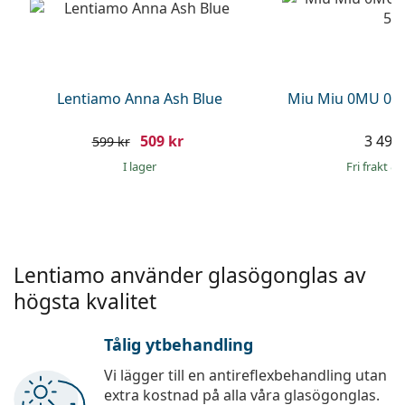
Ögondroppar
Gucci
Alla linsvätskor
Online
Upptäck alla
Persol
Prada
Lentiamo Anna Ash Blue
Miu Miu 0MU 01
Upptäck alla
509 kr
3 499 
599 kr
I lager
Fri frakt
&
Lentiamo använder glasögonglas av
högsta kvalitet
Tålig ytbehandling
Vi lägger till en antireflexbehandling utan
extra kostnad på alla våra glasögonglas.