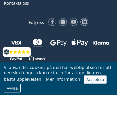
Kontakta oss
Facebook
Instagram
YouTube
LinkedIn
Följ oss:
Recensioner
Vi använder cookies på den här webbplatsen för att
den ska fungera korrekt och för att ge dig den
Tillbaka till startsidan
Gå upp
bästa upplevelsen.
Mer information
Acceptera
Lentiamo.se ägs och drivs av Lentiamo s.r.o., Tjeckien
Avvisa
Här för dig de senaste 18 åren.