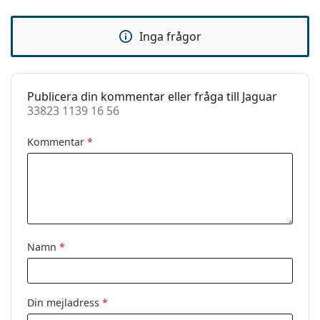
Justerbara
Ja
näskuddar:
Inga frågor
Tillbehör
Fodral:
Ja
Putsduk:
Nej
Publicera din kommentar eller fråga till Jaguar
33823 1139 16 56
Övrigt
Kön:
Dam
Kommentar
*
Kategori:
Glasögon
Varumärke:
Jaguar
Kod:
33823 1139 16 56
Namn
*
Din mejladress
*