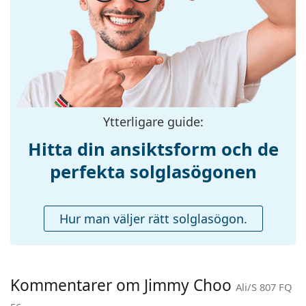
Storlek:
M
Bredd:
137 mm
Skalmlängd:
140 mm
Näsbryggans
17 mm
bredd:
Vikt:
170 g
Ytterligare guide:
Justerbara
Nej
Hitta din ansiktsform och de
näskuddar:
perfekta solglasögonen
Fjädergångjärn:
Nej
Tillbehör
Hur man väljer rätt solglasögon.
Fodral:
Ja
Putsduk:
Ja
Övrigt
Kommentarer om Jimmy Choo
Kön:
Dam
Ali/S 807 FQ