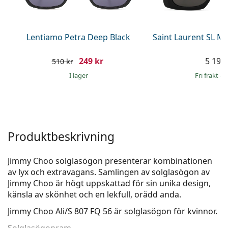
Persol
Prada
Lentiamo Petra Deep Black
Saint Laurent SL M
Upptäck alla
249 kr
5 199 
510 kr
I lager
Fri frakt
&
Produktbeskrivning
Jimmy Choo solglasögon presenterar kombinationen
av lyx och extravagans. Samlingen av solglasögon av
Jimmy Choo är högt uppskattad för sin unika design,
känsla av skönhet och en lekfull, orädd anda.
Jimmy Choo Ali/S 807 FQ 56
är solglasögon för kvinnor.