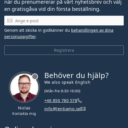
när du prenumererar på vårt nyhetsbrev och välj
en gratisgåva vid din första beställning.
Mejladress
Genom att skicka in godkänner du
behandlingen av dina
personuppgifter
.
Registrera
Behöver du hjälp?
We also speak English
(Mån-fre 8:30-16:00)
+46 850 780 578
Niclas
info@lentiamo.se
Kontakta mig