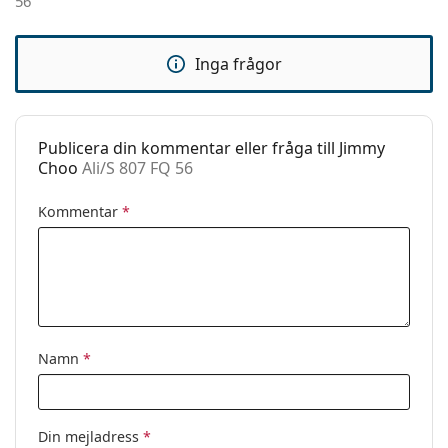
56
Kategori:
Solglasögon
Varumärke:
Jimmy Choo
Inga frågor
Användning:
Enligt mode
Kod:
Ali/S 807 FQ 56
Publicera din kommentar eller fråga till Jimmy
Choo
Ali/S 807 FQ 56
Kommentar
*
Namn
*
Din mejladress
*