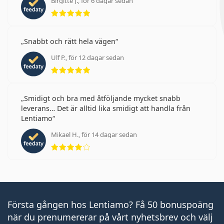
Birgitte J., för 6 dagar sedan
Betyg 5 av 5
Snabbt och rätt hela vägen
Ulf P., för 12 dagar sedan
Betyg 5 av 5
Smidigt och bra med åtföljande mycket snabb
leverans… Det är alltid lika smidigt att handla från
Lentiamo
Mikael H., för 14 dagar sedan
Betyg 4 av 5
Första gången hos Lentiamo? Få 50 bonuspoäng
när du prenumererar på vårt nyhetsbrev och välj