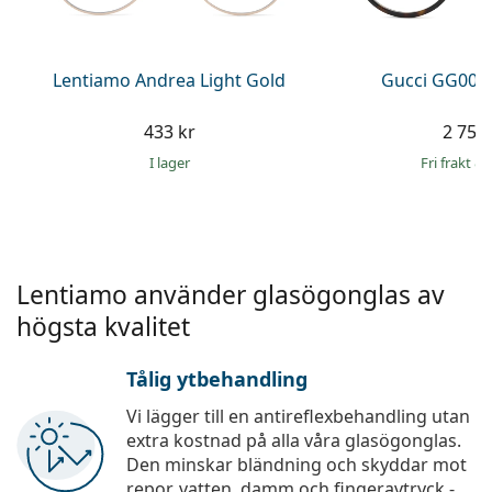
Persol
Prada
Lentiamo Andrea Light Gold
Gucci GG002
Upptäck alla
433 kr
2 759 
I lager
Fri frakt
&
Lentiamo använder glasögonglas av
högsta kvalitet
Tålig ytbehandling
Vi lägger till en antireflexbehandling utan
extra kostnad på alla våra glasögonglas.
Den minskar bländning och skyddar mot
repor, vatten, damm och fingeravtryck -